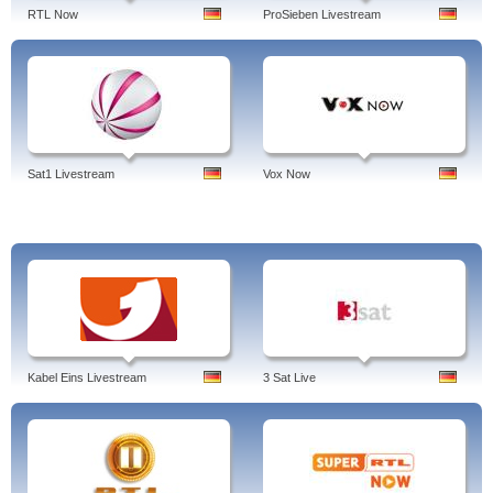
royal, erdogan, schulz und böhmermann, vera
RTL Now
ProSieben Livestream
Sat1 Livestream
Vox Now
Kabel Eins Livestream
3 Sat Live