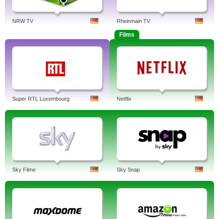
NRW TV
Rheinmain TV
Films
Super RTL Luxembourg
Netflix
Sky Filme
Sky Snap