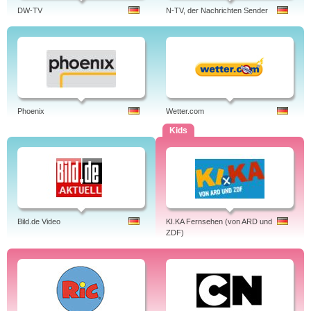
DW-TV
N-TV, der Nachrichten Sender
Phoenix
Wetter.com
Kids
Bild.de Video
KI.KA Fernsehen (von ARD und
ZDF)