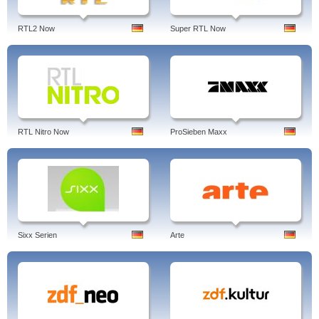
RTL2 Now
Super RTL Now
RTL Nitro Now
ProSieben Maxx
Sixx Serien
Arte