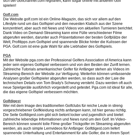
sich bei Golfchannel.com registriert, kann sogar online mit anderen Golf
spielen!
Golf.com
Die Website golf.com ist ein Online-Magazin, das sich vor allem auf den
Lifestyle rund um das Golfspiel und den neuesten Klatsch aus der Szene
konzentriert, aber auch mit News und Videos von aktuellen Turnieren berichtet.
Dank Video on Demand-Streaming kann eine Fülle verschiedener Filme
abgerufen werden, darunter auch Präsentationen der besten Golfplätze der
Welt, Profitipps zum Golfspiel und spannende Blicke hinter die Kulissen der
PGA. Golf.com ist eine gute Wahl für alle Liebhaber des Golfspiels.
PGA
Mit der Website pga.com der Professional Golfers Association of America kann
jeder sein eigenes Golfspiel verbessern und von den Besten der Zunft lernen.
Zahlreiche Tutorials amerikanischer Golfer für Anfänger stehen als Videos im
Streaming-Bereich der Website zur Verfügung. Weiterhin können umfassende
Analysen großer Golfspieler abgerufen werden, so dass auch der Laie die
technischen Details von Tom Brady's Schwung versteht. Dazu werden oft auch
neue Spielgeräte ausführlich vorgestellt und getestet. Pga.com ist ideal für alle,
die das eigene Golfspiel verbessern möchten.
Golfdigest
Wer mit dem Image des traditionellen Golfclubs für reiche Leute in streng
vorgeschriebener Golfkleidung nichts anfangen kann, ist hier genau richtig.
Die Seite Golfdigest.com gibt sich betont locker und jugendlich und bietet
zahlreiche lebendige Informationen und News rund um den Golf. Im Video-
Bereich können sowohl tolle Filme großer Trickgolfer im Streaming abgerufen
werden, als auch simple Lernvideos für Anfänger. Golfdigest.com liefert
spannende Unterhaltung und Entertainment für alle Golfer, die in ihrem Sport