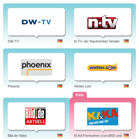
DW-TV
N-TV, der Nachrichten Sender
Phoenix
Wetter.com
Kids
Bild.de Video
KI.KA Fernsehen (von ARD und