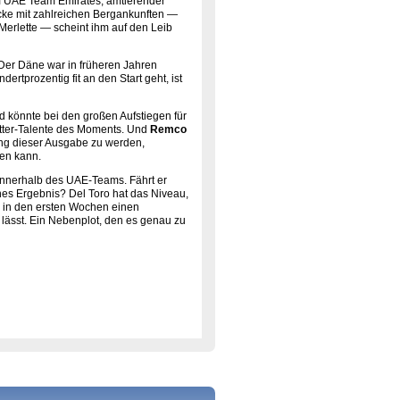
 UAE Team Emirates, amtierender
ecke mit zahlreichen Bergankunften —
Merlette — scheint ihm auf den Leib
 Der Däne war in früheren Jahren
rtprozentig fit an den Start geht, ist
d könnte bei den großen Aufstiegen für
letter-Talente des Moments. Und
Remco
ung dieser Ausgabe zu werden,
len kann.
nnerhalb des UAE-Teams. Fährt er
nes Ergebnis? Del Toro hat das Niveau,
r in den ersten Wochen einen
n lässt. Ein Nebenplot, den es genau zu