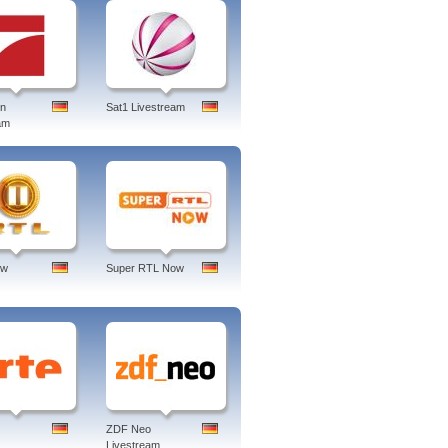
en
Sat1 Livestream
am
ow
Super RTL Now
ZDF Neo
Livestream