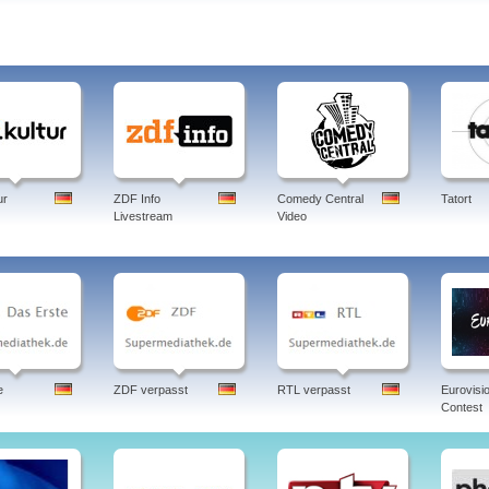
ur
ZDF Info
Comedy Central
Tatort
Livestream
Video
e
ZDF verpasst
RTL verpasst
Eurovisi
Contest