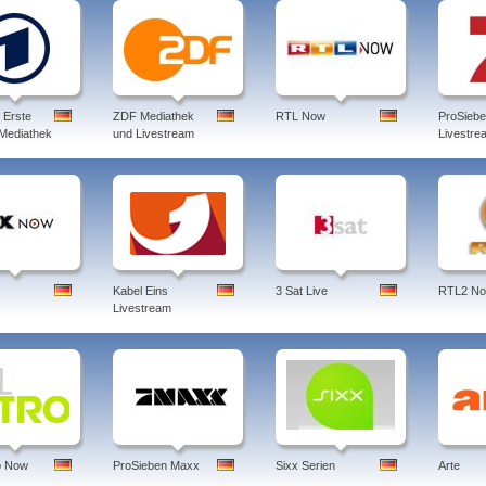
 Erste
ZDF Mediathek
RTL Now
ProSieb
 Mediathek
und Livestream
Livestre
Kabel Eins
3 Sat Live
RTL2 N
Livestream
o Now
ProSieben Maxx
Sixx Serien
Arte