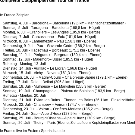
komplette Etappenplan der Tour de France
6
de France Zeitplan
Samstag, 4. Juli - Barcelona – Barcelona (19,6 km - Mannschaftszeitfahren)
Sonntag, 5. Juli - Tarragona – Barcelona (168,8 km - Hügel)
Montag, 6. Juli - Granollers – Les Angles (195,9 km - Berge)
Dienstag, 7. Juli - Carcassonne – Foix (181,9 km - Hügel)
Mittwoch, 8. Juli - Lannemezan – Pau (158,3 km - Ebene)
Donnerstag, 9. Juli - Pau – Gavarnie-Cèdre (186,2 km - Berge)
Freitag, 10. Juli - Hagetmau – Bordeaux (175,1 km - Ebene)
Samstag, 11. Juli - Périgueux – Bergerac (180,4 km - Ebene)
Sonntag, 12. Juli - Malemort – Ussel (185,5 km - Hügel)
Ruhetag - Montag, 13. Juli
Dienstag, 14. Juli - Aurillac – Le Lioran (166,6 km - Hügel)
Mittwoch, 15. Juli - Vichy – Nevers (161,3 km - Ebene)
Donnerstag, 16. Juli - Magny-Cours – Châlon-sur-Saône (179,1 km - Ebene)
Freitag, 17. Juli - Dole – Belfort (205,8 km - Hügel)
Samstag, 18. Juli - Mulhouse – Le Markstein (155,3 km - Berge)
Sonntag, 19. Juli - Champagnole – Plateau de Solaison (183,9 km - Berge)
Ruhetag - Montag, 20. Juli
Dienstag, 21. Juli - Evian-les-Bains – Thonon-les-Bains (26,1 km - Einzelzeitfahr
Mittwoch, 22. Juli - Chambéry – Voiron (174,7 km - Ebene)
Donnerstag, 23. Juli - Voiron – Orcières-Merlette (185,2 km - Berge)
Freitag, 24. Juli - Gap – Alpe d'Huez (127,9 km - Berge)
Samstag, 25. Juli - Bourg d'Oissans – Alpe d'Huez (170,9 km - Berge)
Sonntag, 26. Juli - Thoiry – Paris (Ebene, Ziel auf dem Kopfsteinpflaster von Mon
de France live im Ersten / Sportschau.de.