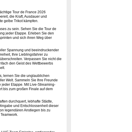
ächtige Tour de France 2026
reit, die Kraft, Ausdauer und
te gelbe Trikot kämpfen.
uses zu sein. Sehen Sie die Tour de
ung jeder Etappe. Erleben Sie den
sprinten und sich ihren Weg über
 voller Spannung und beeindruckender
iheit, Ihre Lieblingsfahrer zu
überschreiten. Verpassen Sie nicht die
infach den Geist des Wettbewerbs
elt.
s, lernen Sie die unglaublichen
ller Welt. Sammeln Sie Ihre Freunde
 jeder Etappe. Mit Live-Streaming-
t bis zum großen Finale auf dem
ten durchquert, lebhafte Städte,
Hingabe und Entschlossenheit dieser
 Von legendären Anstiegen bis zu
d Teamwork.