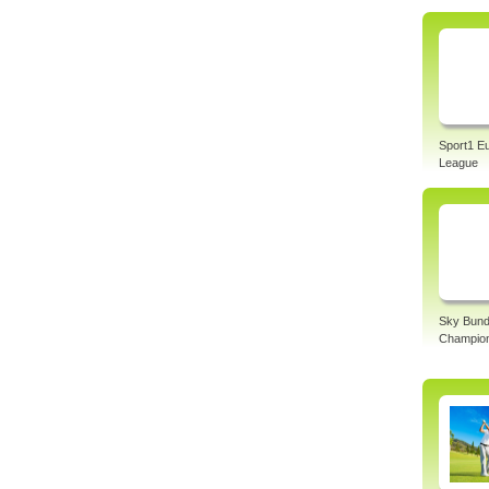
Sport1 E
League
Sky Bund
Champio