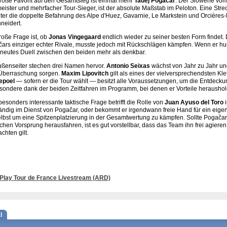
roße Favorit auf den Gesamtsieg ist einmal mehr
Tadej Pogačar
. Der Slowene vom
eister und mehrfacher Tour-Sieger, ist der absolute Maßstab im Peloton. Eine Str
ter die doppelte Befahrung des Alpe d'Huez, Gavarnie, Le Markstein und Orcières-
neidert.
roße Frage ist, ob
Jonas Vingegaard
endlich wieder zu seiner besten Form findet.
ars einziger echter Rivale, musste jedoch mit Rückschlägen kämpfen. Wenn er hunde
rneutes Duell zwischen den beiden mehr als denkbar.
ußenseiter stechen drei Namen hervor.
Antonio Seixas
wächst von Jahr zu Jahr un
Überraschung sorgen.
Maxim Lipovitch
gilt als eines der vielversprechendsten K
epoel
— sofern er die Tour wählt — besitzt alle Voraussetzungen, um die Entdeck
sondere dank der beiden Zeitfahren im Programm, bei denen er Vorteile herausho
besonders interessante taktische Frage betrifft die Rolle von
Juan Ayuso del Toro
i
tändig im Dienst von Pogačar, oder bekommt er irgendwann freie Hand für ein eige
lbst um eine Spitzenplatzierung in der Gesamtwertung zu kämpfen. Sollte Pogača
ichen Vorsprung herausfahren, ist es gut vorstellbar, dass das Team ihn frei agiere
chten gilt.
Play Tour de France Livestream (ARD)
l