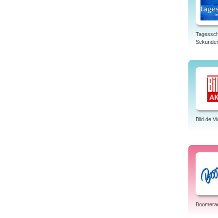
Tagessch
Sekunde
Bild.de V
Boomera