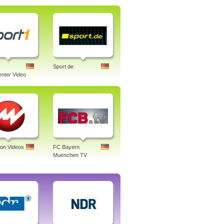
Sport.de
nter Video
ion Videos
FC Bayern
Muenchen TV