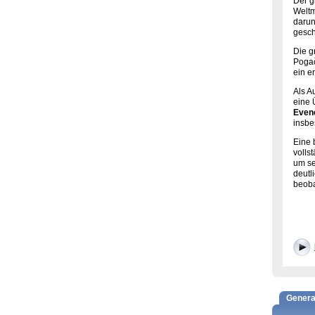
Der g
Weltm
darun
gesch
Die g
Pogač
ein e
Als A
eine 
Even
insbe
Eine 
volls
um se
deutl
beoba
Genera