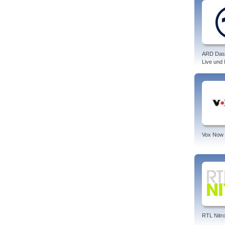
ARD Das
Live und
Vox Now
RTL Nitr