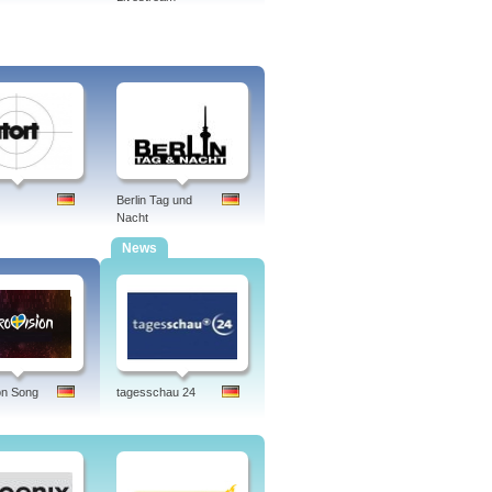
Berlin Tag und
Nacht
News
on Song
tagesschau 24