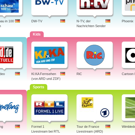
au in 100
DW-TV
N-TV, der
Phoenix
n
Nachrichten Sender
Kids
ideo
KI.KA Fernsehen
RiC
Cartoon
(von ARD und ZDF)
Sports
ng
Formel 1
Tour de France
Wimbledo
Livestream bei RTL
Livestream (ARD)