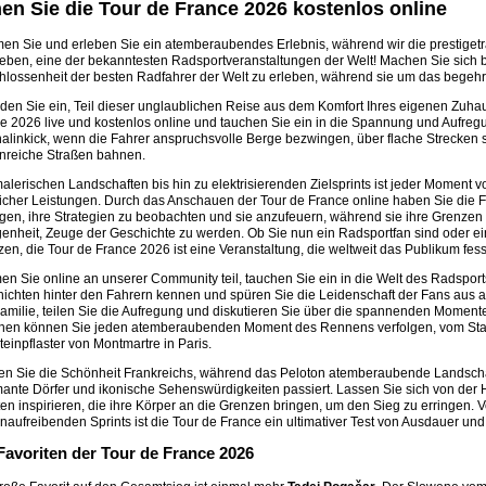
en Sie die Tour de France 2026 kostenlos online
n Sie und erleben Sie ein atemberaubendes Erlebnis, während wir die prestigetr
leben, eine der bekanntesten Radsportveranstaltungen der Welt! Machen Sie sich be
hlossenheit der besten Radfahrer der Welt zu erleben, während sie um das begehr
aden Sie ein, Teil dieser unglaublichen Reise aus dem Komfort Ihres eigenen Zuha
e 2026 live und kostenlos online und tauchen Sie ein in die Spannung und Aufreg
alinkick, wenn die Fahrer anspruchsvolle Berge bezwingen, über flache Strecken 
nreiche Straßen bahnen.
alerischen Landschaften bis hin zu elektrisierenden Zielsprints ist jeder Moment
licher Leistungen. Durch das Anschauen der Tour de France online haben Sie die Fre
lgen, ihre Strategien zu beobachten und sie anzufeuern, während sie ihre Grenzen 
enheit, Zeuge der Geschichte zu werden. Ob Sie nun ein Radsportfan sind oder e
zen, die Tour de France 2026 ist eine Veranstaltung, die weltweit das Publikum fess
n Sie online an unserer Community teil, tauchen Sie ein in die Welt des Radsport
ichten hinter den Fahrern kennen und spüren Sie die Leidenschaft der Fans aus a
amilie, teilen Sie die Aufregung und diskutieren Sie über die spannenden Momente
nen können Sie jeden atemberaubenden Moment des Rennens verfolgen, vom Star
teinpflaster von Montmartre in Paris.
en Sie die Schönheit Frankreichs, während das Peloton atemberaubende Landschaf
ante Dörfer und ikonische Sehenswürdigkeiten passiert. Lassen Sie sich von der 
ten inspirieren, die ihre Körper an die Grenzen bringen, um den Sieg zu erringen.
naufreibenden Sprints ist die Tour de France ein ultimativer Test von Ausdauer un
Favoriten der Tour de France 2026