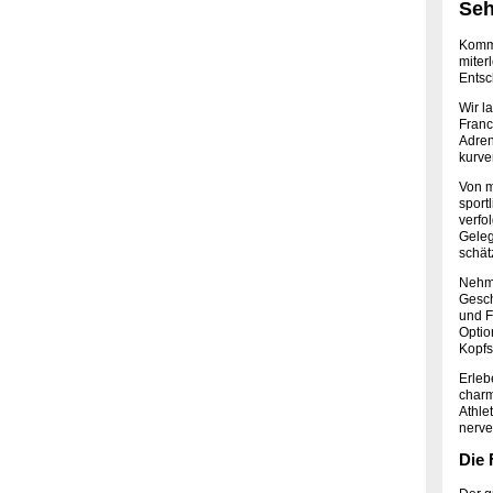
Seh
Komme
miter
Entsc
Wir l
Franc
Adren
kurve
Von m
sport
verfo
Geleg
schät
Nehme
Gesch
und F
Optio
Kopfs
Erleb
charm
Athle
nerve
Die 