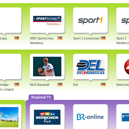
uropa
ARD Sportschau
Sport 1 Livestream
Sport 1
Mediabox
Medience
esliga -
MLB Baseball
Del
Motorvis
ns League
Regional TV