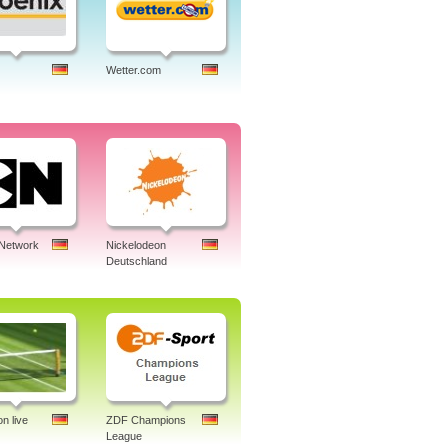
Wetter.com
 Network
Nickelodeon
Deutschland
n live
ZDF Champions
League