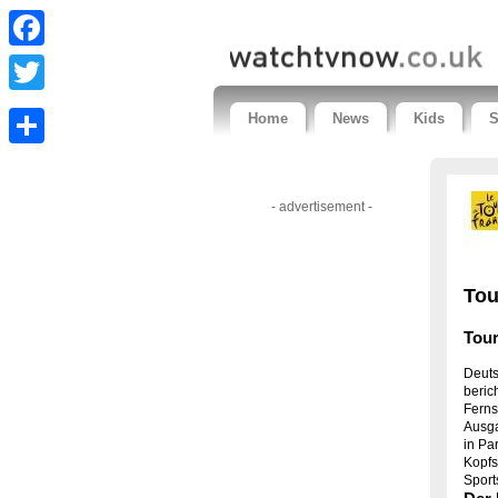
Facebook
Twitter
Home
News
Kids
S
Share
- advertisement -
Tou
Tour
Deuts
beric
Ferns
Ausga
in Pa
Kopfs
Sport