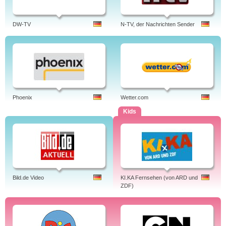
DW-TV
N-TV, der Nachrichten Sender
Phoenix
Wetter.com
Kids
Bild.de Video
KI.KA Fernsehen (von ARD und
ZDF)