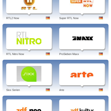
RTL2 Now
Super RTL Now
RTL Nitro Now
ProSieben Maxx
Sixx Serien
Arte