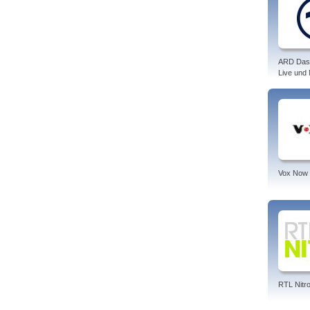
ARD Das
Live und
Vox Now
RTL Nitr