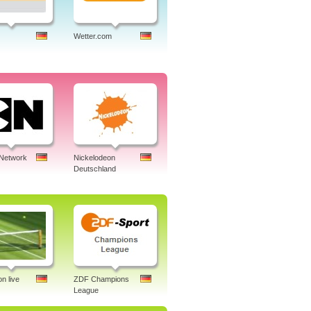
Wetter.com
 Network
Nickelodeon
Deutschland
n live
ZDF Champions
League