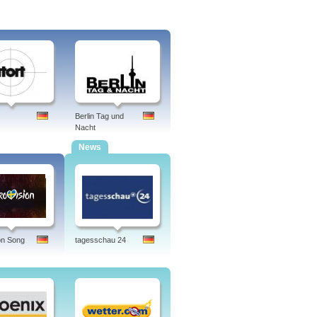
Berlin Tag und
Nacht
News
on Song
tagesschau 24