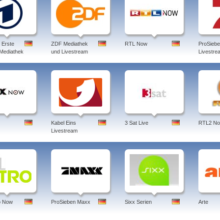
 Erste
ZDF Mediathek
RTL Now
ProSieb
 Mediathek
und Livestream
Livestre
Kabel Eins
3 Sat Live
RTL2 N
Livestream
o Now
ProSieben Maxx
Sixx Serien
Arte