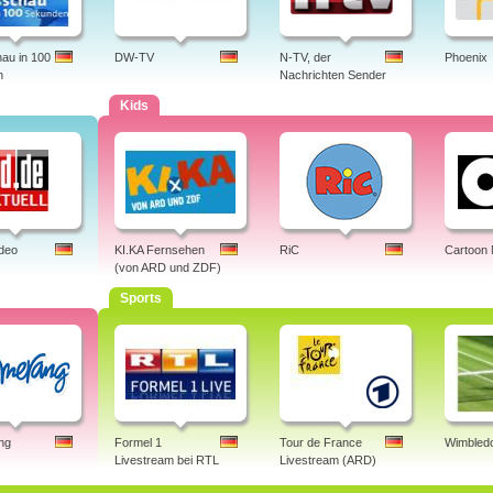
au in 100
DW-TV
N-TV, der
Phoenix
n
Nachrichten Sender
Kids
ideo
KI.KA Fernsehen
RiC
Cartoon
(von ARD und ZDF)
Sports
ng
Formel 1
Tour de France
Wimbledo
Livestream bei RTL
Livestream (ARD)