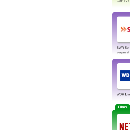
Golf TV O
SWR Sen
verpasst
WDR Liv
Films