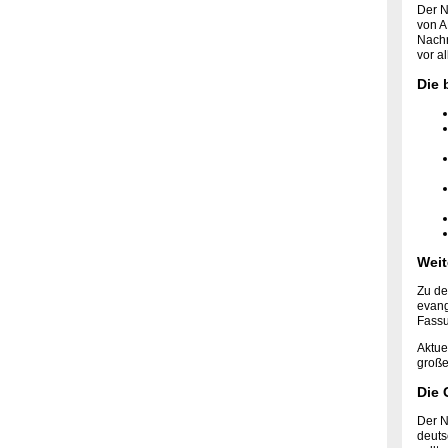
Der N
von A
Nach
vor a
Die 
Weit
Zu de
evang
Fassu
Aktue
große
Die 
Der N
deuts