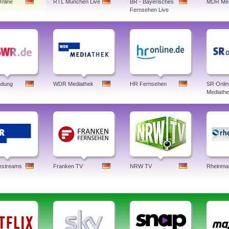
nline
RTL München Live
BR - Bayerisches
MDR Med
Fernsehen Live
dung
WDR Mediathek
HR Fernsehen
SR Onlin
Mediath
estreams
Franken TV
NRW TV
Rheinma