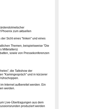
bärdendolmetscher
f Phoenix zum aktuellen
der Sicht eines "linken" und eines
atlichen Themen, beispielsweise "Die
Mittelalters)
batten, sowie von Pressekonferenzen
eles", die Talkshow der
ten "Kamingespräch" und in kürzerer
 Frühschoppen.
im Internet aufbereitet werden. Ein
hen werden.
t um Live-Übertragungen aus dem
kussionsrunden produziert werden