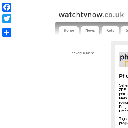
Facebook
Twitter
Home
News
Kids
S
Share
- advertisement -
Pho
Sehen
ZDF u
politi
Meinu
regio
Progr
Progr
Tags:
progr