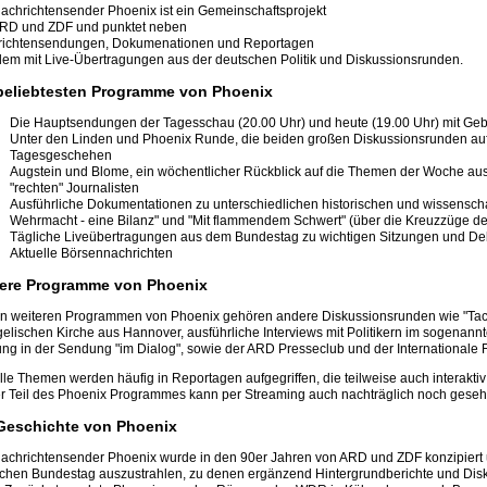
achrichtensender Phoenix ist ein Gemeinschaftsprojekt
RD und ZDF und punktet neben
richtensendungen, Dokumenationen und Reportagen
llem mit Live-Übertragungen aus der deutschen Politik und Diskussionsrunden.
beliebtesten Programme von Phoenix
Die Hauptsendungen der Tagesschau (20.00 Uhr) und heute (19.00 Uhr) mit Ge
Unter den Linden und Phoenix Runde, die beiden großen Diskussionsrunden au
Tagesgeschehen
Augstein und Blome, ein wöchentlicher Rückblick auf die Themen der Woche aus 
"rechten" Journalisten
Ausführliche Dokumentationen zu unterschiedlichen historischen und wissensch
Wehrmacht - eine Bilanz" und "Mit flammendem Schwert" (über die Kreuzzüge des 
Tägliche Liveübertragungen aus dem Bundestag zu wichtigen Sitzungen und De
Aktuelle Börsennachrichten
ere Programme von Phoenix
n weiteren Programmen von Phoenix gehören andere Diskussionsrunden wie "Tach
elischen Kirche aus Hannover, ausführliche Interviews mit Politikern im sogenann
ng in der Sendung "im Dialog", sowie der ARD Presseclub und der Internationale
lle Themen werden häufig in Reportagen aufgegriffen, die teilweise auch interaktiv 
r Teil des Phoenix Programmes kann per Streaming auch nachträglich noch gese
Geschichte von Phoenix
achrichtensender Phoenix wurde in den 90er Jahren von ARD und ZDF konzipier
chen Bundestag auszustrahlen, zu denen ergänzend Hintergrundberichte und Dis