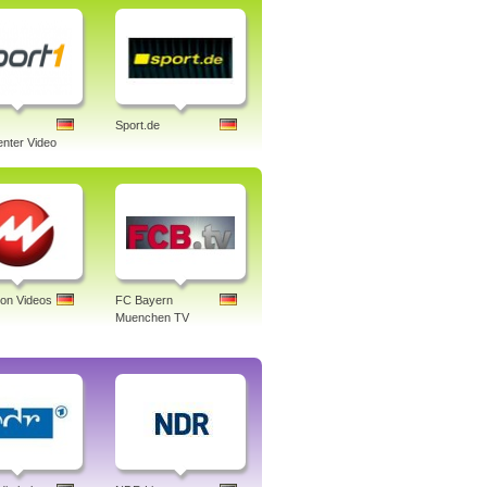
Sport.de
nter Video
ion Videos
FC Bayern
Muenchen TV