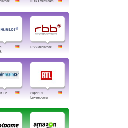
iathek
NDR Livestream
e
RBB Mediathek
ek
in TV
Super RTL
Luxembourg