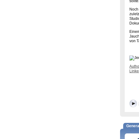
sollt
Noch 
zulet
Studi
Doku
Einen
Jauch
von T
Autho
Linke
Genera