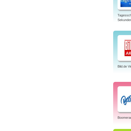
Tagessch
Sekunde
Bild.de V
Boomera