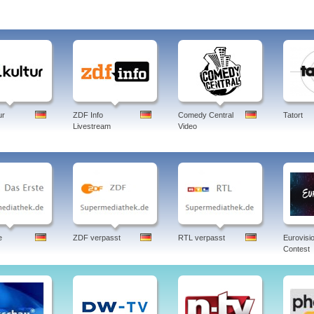
ur
ZDF Info
Comedy Central
Tatort
Livestream
Video
e
ZDF verpasst
RTL verpasst
Eurovisi
Contest