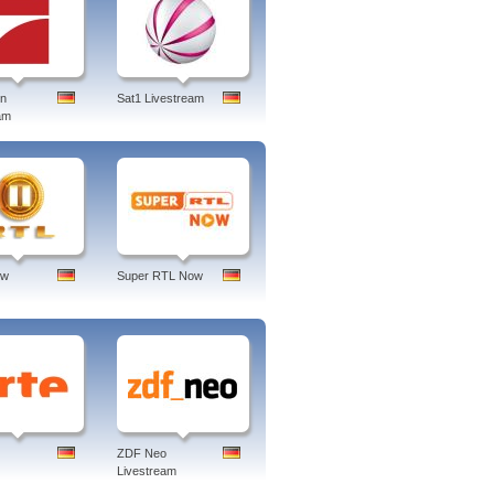
en
Sat1 Livestream
am
ow
Super RTL Now
ZDF Neo
Livestream