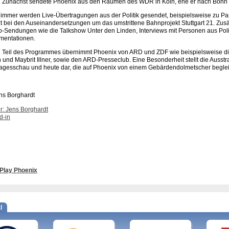
e. Zunächst sendete Phoenix aus den Räumen des WDR in Köln, ehe er nach Bonn
immer werden Live-Übertragungen aus der Politik gesendet, beispielsweise zu Pa
zt bei den Auseinandersetzungen um das umstrittene Bahnprojekt Stuttgart 21. Zusä
o-Sendungen wie die Talkshow Unter den Linden, Interviews mit Personen aus Polit
mentationen.
 Teil des Programmes übernimmt Phoenix von ARD und ZDF wie beispielsweise di
 und Maybrit Illner, sowie den ARD-Presseclub. Eine Besonderheit stellt die Auss
agesschau und heute dar, die auf Phoenix von einem Gebärdendolmetscher beglei
r: Jens Borghardt
d-in
Play Phoenix
l