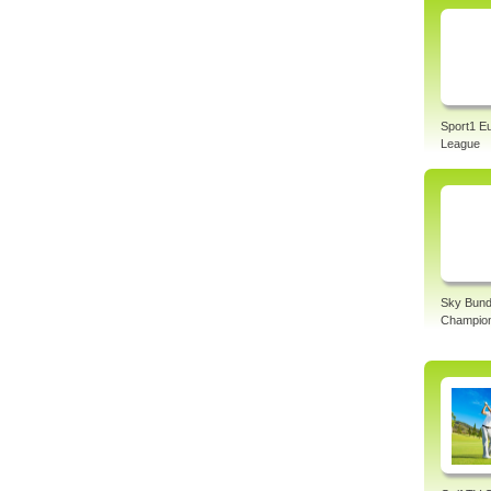
Sport1 E
League
Sky Bund
Champio