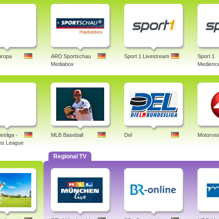
uropa
ARD Sportschau
Sport 1 Livestream
Sport 1
Mediabox
Medience
esliga -
MLB Baseball
Del
Motorvis
ns League
Regional TV