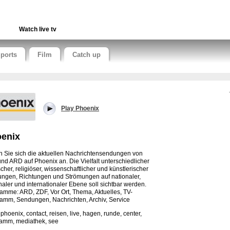
Watch live tv
ports
Film
Catch up
Play Phoenix
enix
 Sie sich die aktuellen Nachrichtensendungen von
nd ARD auf Phoenix an. Die Vielfalt unterschiedlicher
scher, religiöser, wissenschaftlicher und künstlerischer
ngen, Richtungen und Strömungen auf nationaler,
naler und internationaler Ebene soll sichtbar werden.
amme: ARD, ZDF, Vor Ort, Thema, Aktuelles, TV-
amm, Sendungen, Nachrichten, Archiv, Service
 phoenix, contact, reisen, live, hagen, runde, center,
amm, mediathek, see