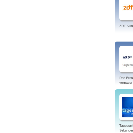
ZDF Kult
Das Erst
verpasst
Tagessch
Sekunde