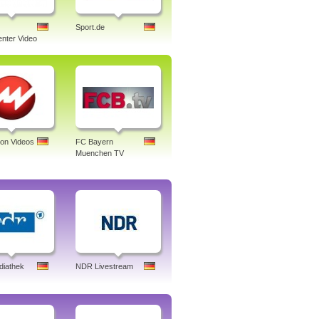
Sport.de
nter Video
ion Videos
FC Bayern
Muenchen TV
iathek
NDR Livestream