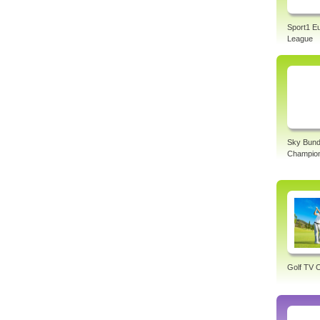
Sport1 E
League
Sky Bund
Champio
Golf TV O