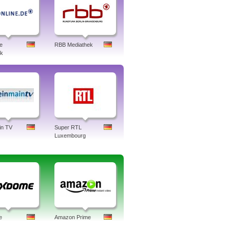
e
RBB Mediathek
ek
in TV
Super RTL
Luxembourg
e
Amazon Prime