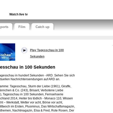
Watch live tv
ports
Film
Catch up
Play Tagesschau in 100
Sekunden
esschau in 100 Sekunden
agesschau in hundert Sekunden - ARD. Sehen Sie sich
ktuellen Nachrichtensendungen auf ARD an.
ramme:
Tagesschau, Sturm der Liebe (1961), Giraffe,
nnchen & Co. (243), Brisant, Verbotene Liebe
),
Tagesschau in 100 Sekunden,
Fernsehserie
chland 2014, Heiter bis tödlich - Monaco 110, Wissen
cht – Werkstatt, Wetter vor acht, Börse vor acht,
ittwoch im Ersten, Plusminus, Das Wirtschaftsmagazin,
themen, Nachtmagazin, Elsa & Fred, Rote Rosen, Der