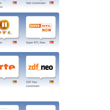
en
Sat1 Livestream
am
ow
Super RTL Now
ZDF Neo
Livestream