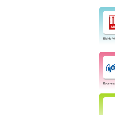
Bild.de V
Boomera