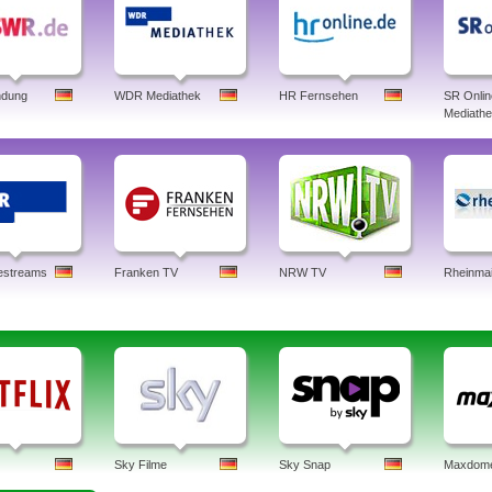
dung
WDR Mediathek
HR Fernsehen
SR Onlin
Mediath
estreams
Franken TV
NRW TV
Rheinma
Sky Filme
Sky Snap
Maxdom