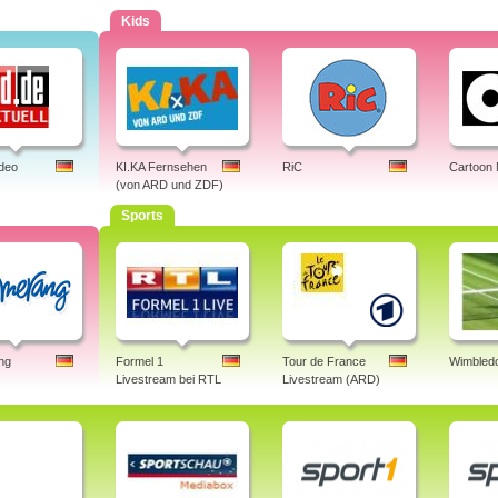
Kids
ideo
KI.KA Fernsehen
RiC
Cartoon
(von ARD und ZDF)
Sports
ng
Formel 1
Tour de France
Wimbledo
Livestream bei RTL
Livestream (ARD)