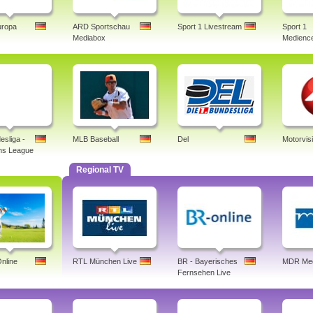
uropa
ARD Sportschau
Sport 1 Livestream
Sport 1
Mediabox
Medience
esliga -
MLB Baseball
Del
Motorvis
ns League
Regional TV
nline
RTL München Live
BR - Bayerisches
MDR Med
Fernsehen Live