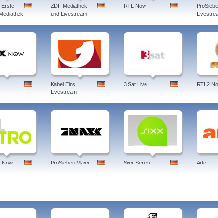
 Erste
ZDF Mediathek
RTL Now
ProSieb
 Mediathek
und Livestream
Livestre
Kabel Eins
3 Sat Live
RTL2 N
Livestream
o Now
ProSieben Maxx
Sixx Serien
Arte