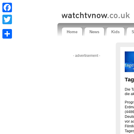
Facebook
Twitter
Home
News
Kids
S
Share
- advertisement -
Tag
Die T
die a
Prog
Erdmä
(4486
Deuts
vor a
FilmM
Tages