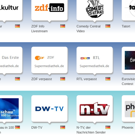
ur
ZDF Info
Comedy Central
Tatort
Livestream
Video
e
ZDF verpasst
RTL verpasst
Eurovisi
Contest
au in 100
DW-TV
N-TV, der
Phoenix
n
Nachrichten Sender