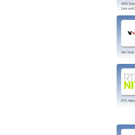
ARD Das
Live und
Vox Now
RTL Nitr