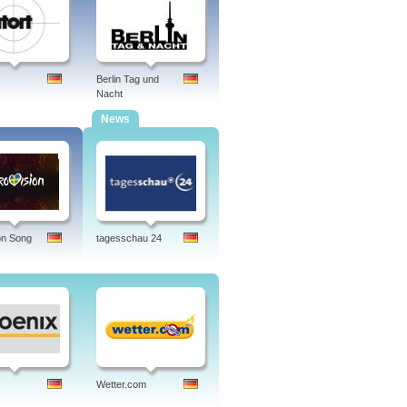
Berlin Tag und
Nacht
News
on Song
tagesschau 24
Wetter.com