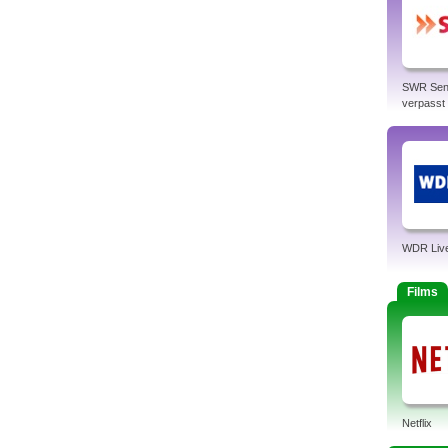
SWR Sen
verpasst
WDR Liv
Films
Netflix