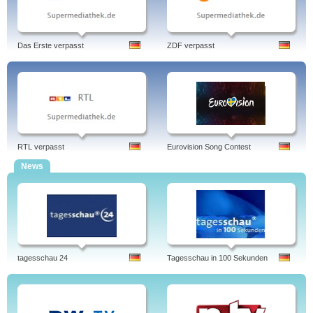
Das Erste verpasst
ZDF verpasst
RTL verpasst
Eurovision Song Contest
News
tagesschau 24
Tagesschau in 100 Sekunden