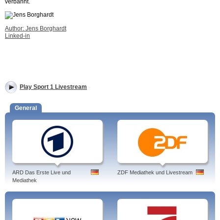
verbannt.
Author: Jens Borghardt
Linked-in
Play Sport 1 Livestream
General
ARD Das Erste Live und
ZDF Mediathek und Livestream
Mediathek