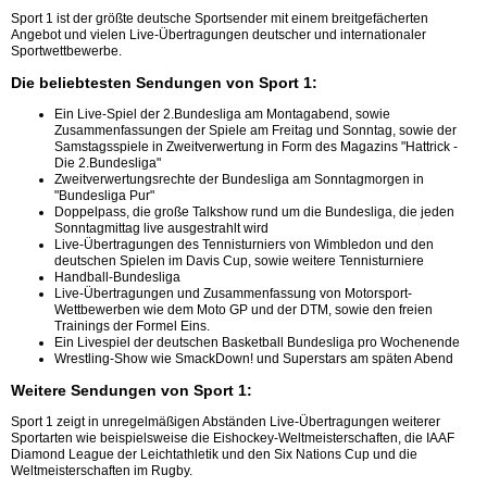
Sport 1 ist der größte deutsche Sportsender mit einem breitgefächerten
Angebot und vielen Live-Übertragungen deutscher und internationaler
Sportwettbewerbe.
Die beliebtesten Sendungen von Sport 1:
Ein Live-Spiel der 2.Bundesliga am Montagabend, sowie
Zusammenfassungen der Spiele am Freitag und Sonntag, sowie der
Samstagsspiele in Zweitverwertung in Form des Magazins "Hattrick -
Die 2.Bundesliga"
Zweitverwertungsrechte der Bundesliga am Sonntagmorgen in
"Bundesliga Pur"
Doppelpass, die große Talkshow rund um die Bundesliga, die jeden
Sonntagmittag live ausgestrahlt wird
Live-Übertragungen des Tennisturniers von Wimbledon und den
deutschen Spielen im Davis Cup, sowie weitere Tennisturniere
Handball-Bundesliga
Live-Übertragungen und Zusammenfassung von Motorsport-
Wettbewerben wie dem Moto GP und der DTM, sowie den freien
Trainings der Formel Eins.
Ein Livespiel der deutschen Basketball Bundesliga pro Wochenende
Wrestling-Show wie SmackDown! und Superstars am späten Abend
Weitere Sendungen von Sport 1:
Sport 1 zeigt in unregelmäßigen Abständen Live-Übertragungen weiterer
Sportarten wie beispielsweise die Eishockey-Weltmeisterschaften, die IAAF
Diamond League der Leichtathletik und den Six Nations Cup und die
Weltmeisterschaften im Rugby.