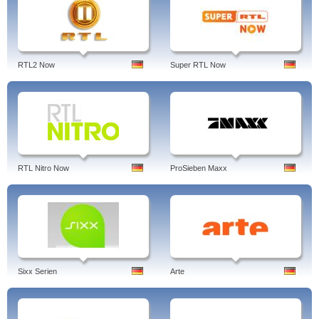
RTL2 Now
Super RTL Now
RTL Nitro Now
ProSieben Maxx
Sixx Serien
Arte