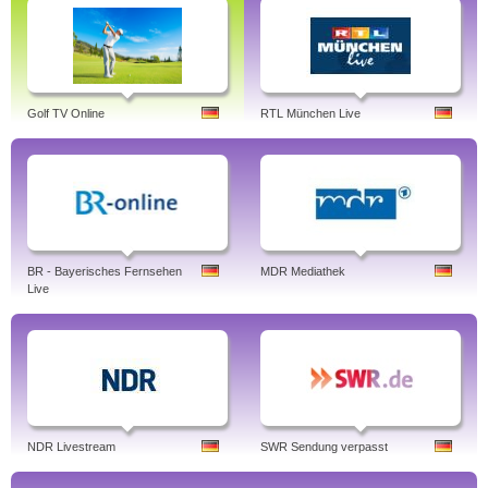
Golf TV Online
RTL München Live
BR - Bayerisches Fernsehen
MDR Mediathek
Live
NDR Livestream
SWR Sendung verpasst