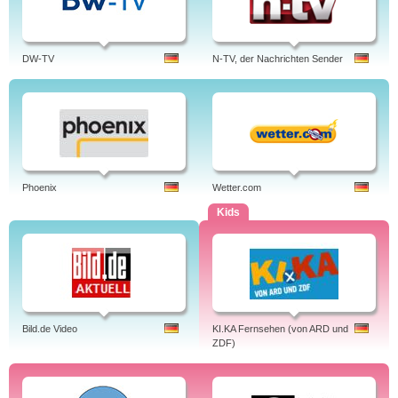
DW-TV
N-TV, der Nachrichten Sender
Phoenix
Wetter.com
Kids
Bild.de Video
KI.KA Fernsehen (von ARD und
ZDF)