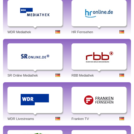
WDR Mediathek
HR Fernsehen
SR Online Mediathek
RBB Mediathek
WDR Livestreams
Franken TV