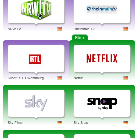
NRW TV
Rheinmain TV
Films
Super RTL Luxembourg
Netflix
Sky Filme
Sky Snap