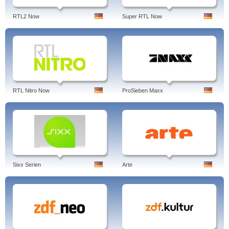
RTL2 Now
Super RTL Now
RTL Nitro Now
ProSieben Maxx
Sixx Serien
Arte