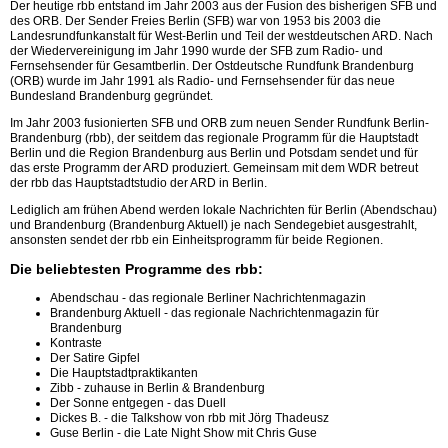
Der heutige rbb entstand im Jahr 2003 aus der Fusion des bisherigen SFB und
des ORB. Der Sender Freies Berlin (SFB) war von 1953 bis 2003 die
Landesrundfunkanstalt für West-Berlin und Teil der westdeutschen ARD. Nach
der Wiedervereinigung im Jahr 1990 wurde der SFB zum Radio- und
Fernsehsender für Gesamtberlin. Der Ostdeutsche Rundfunk Brandenburg
(ORB) wurde im Jahr 1991 als Radio- und Fernsehsender für das neue
Bundesland Brandenburg gegründet.
Im Jahr 2003 fusionierten SFB und ORB zum neuen Sender Rundfunk Berlin-
Brandenburg (rbb), der seitdem das regionale Programm für die Hauptstadt
Berlin und die Region Brandenburg aus Berlin und Potsdam sendet und für
das erste Programm der ARD produziert. Gemeinsam mit dem WDR betreut
der rbb das Hauptstadtstudio der ARD in Berlin.
Lediglich am frühen Abend werden lokale Nachrichten für Berlin (Abendschau)
und Brandenburg (Brandenburg Aktuell) je nach Sendegebiet ausgestrahlt,
ansonsten sendet der rbb ein Einheitsprogramm für beide Regionen.
Die beliebtesten Programme des rbb:
Abendschau - das regionale Berliner Nachrichtenmagazin
Brandenburg Aktuell - das regionale Nachrichtenmagazin für
Brandenburg
Kontraste
Der Satire Gipfel
Die Hauptstadtpraktikanten
Zibb - zuhause in Berlin & Brandenburg
Der Sonne entgegen - das Duell
Dickes B. - die Talkshow von rbb mit Jörg Thadeusz
Guse Berlin - die Late Night Show mit Chris Guse