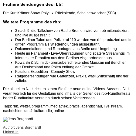
Frühere Sendungen des rbb:
Die Kurt Krömer Show, Polylux, Rückblende, Scheibenwischer (SFB)
Weitere Programme des rbb:
3 nach 9, die Talkshow von Radio Bremen wird von rbb mitproduziert
und live ausgestrahlt
Der Berliner Tatort und Polizeiruf 110 werden von rbb produziert und im
dritten Programm als Wiederholungen ausgestrahlt.
Dokumentationen und Reportagen aus Berlin und Umgebung
Heute im Parlament - Live-Übertragungen und spätere Streamings im
Internet der Debatten aus dem Berliner Abgeordnetenhaus
Kowalski & Schmidt - grenzüberschreitendes Magazin mit Berichten
aus Deutschland und Polen entlang der Grenze
Kesslers Expedition - Comedy Show
Ratgebersendungen wie Gartenzeit, Praxis, was! (Wirtschaft) und tier
zuliebe.
Die aktuellen Nachrichten sehen Sie über neue online Videos. Ausschließlich
verantwortlich für die Gestaltung und Inhalte der Seiten des rbb-Rundfunkrats
ist der Rundfunkrat vertreten durch seinen Vorsitzenden.
Tags: rbb, wetter, programm, mediathek, praxis, abendschau, live stream,
nachrichten, um 4, kulturradio, online
Author: Jens Borghardt
Linked-in