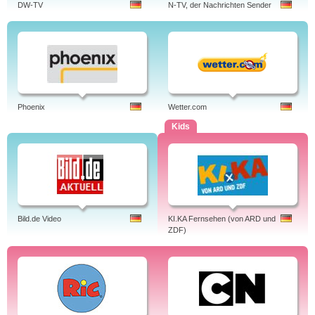
DW-TV
N-TV, der Nachrichten Sender
Phoenix
Wetter.com
Kids
Bild.de Video
KI.KA Fernsehen (von ARD und
ZDF)