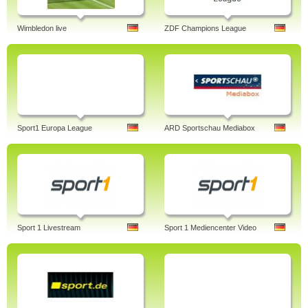
Wimbledon live
ZDF Champions League
Sport1 Europa League
ARD Sportschau Mediabox
Sport 1 Livestream
Sport 1 Mediencenter Video