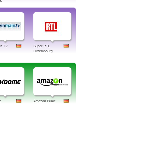
ek
in TV
Super RTL
Luxembourg
e
Amazon Prime