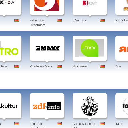
Kabel Eins
3 Sat Live
RTL2 N
Livestream
o Now
ProSieben Maxx
Sixx Serien
Arte
ur
ZDF Info
Comedy Central
Tatort