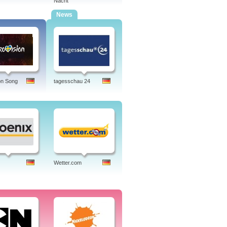
Nacht
News
on Song
tagesschau 24
Wetter.com