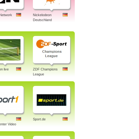
 Network
Nickelodeon
Deutschland
n live
ZDF Champions
League
Sport.de
nter Video