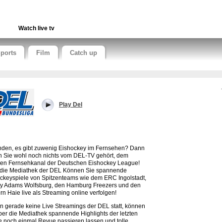
Watch live tv
ports
Film
Catch up
Play Del
inden, es gibt zuwenig Eishockey im Fernsehen? Dann
 Sie wohl noch nichts vom DEL-TV gehört, dem
en Fernsehkanal der Deutschen Eishockey League!
die Mediathek der DEL Können Sie spannende
ckeyspiele von Spitzenteams wie dem ERC Ingolstadt,
ly Adams Wolfsburg, den Hamburg Freezers und den
rn Haie live als Streaming online verfolgen!
n gerade keine Live Streamings der DEL statt, können
ber die Mediathek spannende Highlights der letzten
e noch einmal Revue passieren lassen und tolle