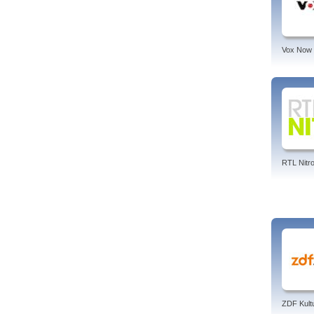
Vox Now
RTL Nitr
ZDF Kult