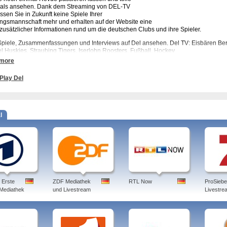
als ansehen. Dank dem Streaming von DEL-TV
ssen Sie in Zukunft keine Spiele Ihrer
ingsmannschaft mehr und erhalten auf der Website eine
 zusätzlicher Informationen rund um die deutschen Clubs und ihre Spieler.
Spiele, Zusammenfassungen und Interviews auf Del ansehen. Del TV: Eisbären Berl
l Huskies, Straubing Tigers, Iserlohn Roosters, Fußball, Hockey
 more
dell, del, deliveroo, delonghi, delta, del2, delta radio, delmenhorst, delorean, deloit
Play Del
l
 Erste
ZDF Mediathek
RTL Now
ProSieb
 Mediathek
und Livestream
Livestre