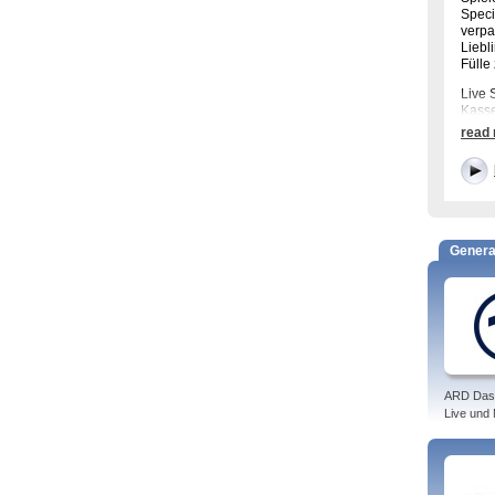
Speci
verpa
Liebl
Fülle
Live 
Kasse
read
Tags: 
Genera
ARD Das
Live und