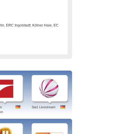
in, ERC Ingolstadt, Kölner Haie, EC
te
en
Sat1 Livestream
am