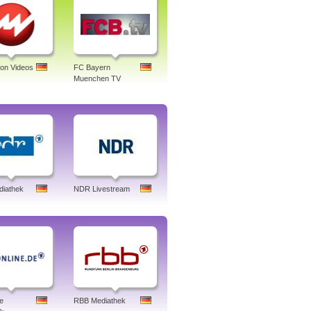
ion Videos
FC Bayern
Muenchen TV
iathek
NDR Livestream
e
RBB Mediathek