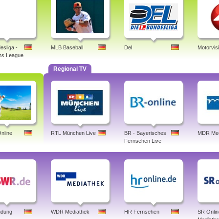
esliga -
MLB Baseball
Del
Motorvis
ns League
Regional TV
nline
RTL München Live
BR - Bayerisches
MDR Med
Fernsehen Live
dung
WDR Mediathek
HR Fernsehen
SR Onlin