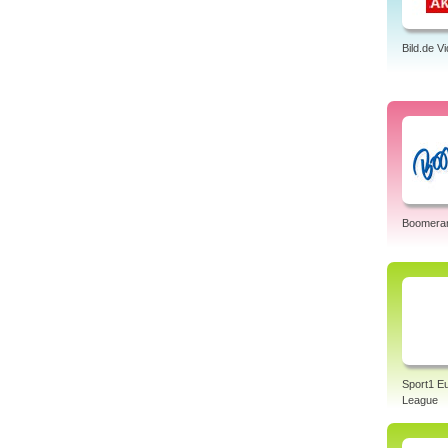
Bild.de V
Boomera
Sport1 E
League