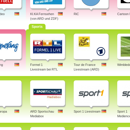
ideo
KI.KA Fernsehen
RiC
Cartoon
(von ARD und ZDF)
Sports
ng
Formel 1
Tour de France
Wimbledo
Livestream bei RTL
Livestream (ARD)
uropa
ARD Sportschau
Sport 1 Livestream
Sport 1
Mediabox
Medience