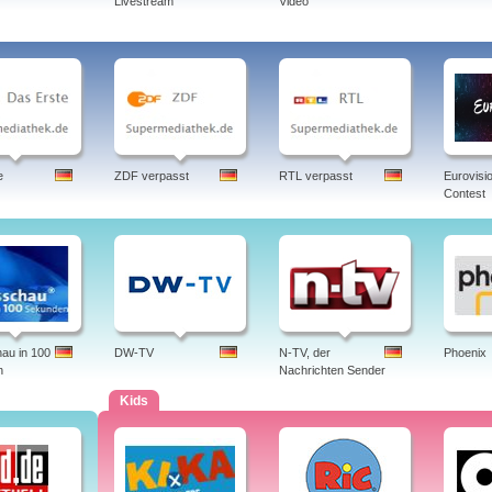
Livestream
Video
e
ZDF verpasst
RTL verpasst
Eurovisi
Contest
au in 100
DW-TV
N-TV, der
Phoenix
n
Nachrichten Sender
Kids