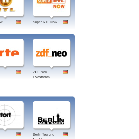
ow
Super RTL Now
ZDF Neo
Livestream
Berlin Tag und