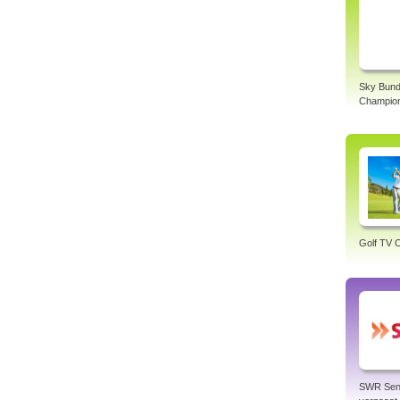
Sky Bund
Champio
Golf TV O
SWR Sen