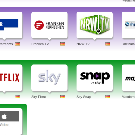
Mediath
estreams
Franken TV
NRW TV
Rheinma
Sky Filme
Sky Snap
Maxdom