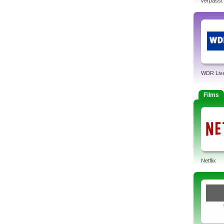
verpasst
WDR Liv
Films
Netflix