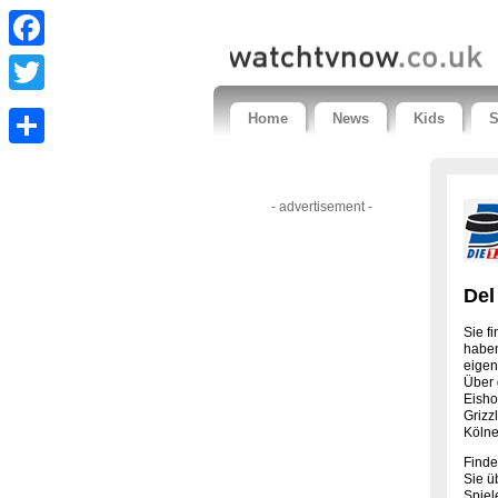
Facebook
Twitter
Home
News
Kids
S
Share
- advertisement -
Del
Sie f
haben
eigen
Über 
Eisho
Grizz
Kölne
Finde
Sie ü
Spiel