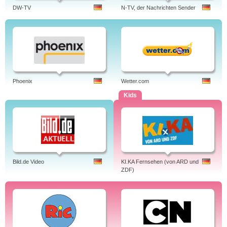
DW-TV
N-TV, der Nachrichten Sender
Phoenix
Wetter.com
Kids
Bild.de Video
KI.KA Fernsehen (von ARD und
ZDF)