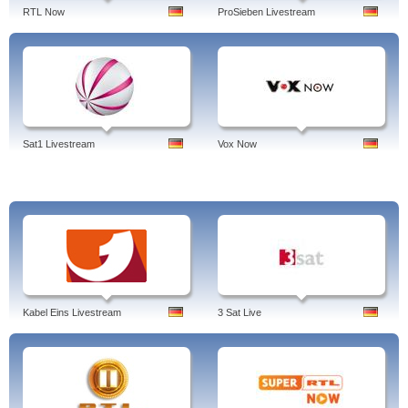
fantastische Welt von Gumball, Die gruseligen Abenteuer von Billy und Mandy,
RTL Now
ProSieben Livestream
Dreamworks Dragons: Defenders of Berk, ... Hot Wheels, Ninjago, Star Wars,
ed, edd eddy, REX, Ben Omniverse, Scooby Doo, Leone, Cartoon Network.
Tags: cartoon network, adventure time, app, amazone, astra, anime, alle
serien, alte serien, astra 19.2e, adventskalender, auf deutsch
Sat1 Livestream
Vox Now
Kabel Eins Livestream
3 Sat Live