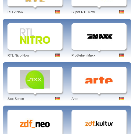
RTL2 Now
Super RTL Now
RTL Nitro Now
ProSieben Maxx
Sixx Serien
Arte