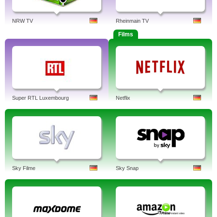
NRW TV
Rheinmain TV
Films
Super RTL Luxembourg
Netflix
Sky Filme
Sky Snap