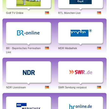
Golf TV Online
RTL München Live
BR - Bayerisches Fernsehen
MDR Mediathek
Live
NDR Livestream
SWR Sendung verpasst