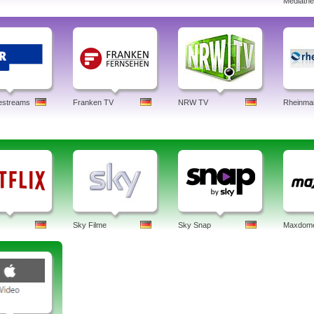
Mediath
estreams
Franken TV
NRW TV
Rheinma
Sky Filme
Sky Snap
Maxdom