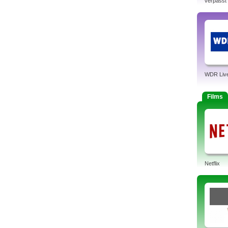
verpasst
WDR Liv
Films
Netflix