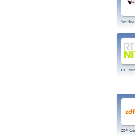
WDR F
Servi
Tags:
lokal
Vox Now
Autho
Linke
RTL Nitr
ZDF Kult