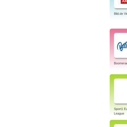
Bild.de V
Boomera
Sport1 E
League