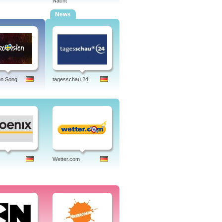
Nacht
News
on Song
tagesschau 24
Wetter.com