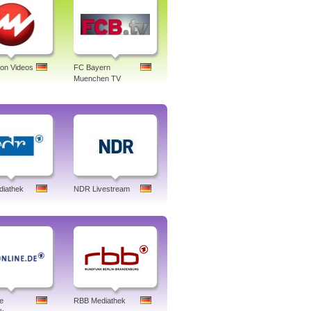
ion Videos
FC Bayern
Muenchen TV
iathek
NDR Livestream
e
RBB Mediathek