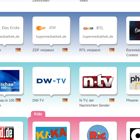
Livestream
Video
e
ZDF verpasst
RTL verpasst
Eurovisi
Contest
au in 100
DW-TV
N-TV, der
Phoenix
n
Nachrichten Sender
Kids