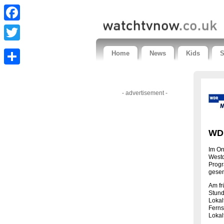
Facebook
Twitter
Home
News
Kids
S
Share
- advertisement -
WD
Im On
Westd
Progr
gesen
Am fr
Stund
Lokal
Ferns
Lokal