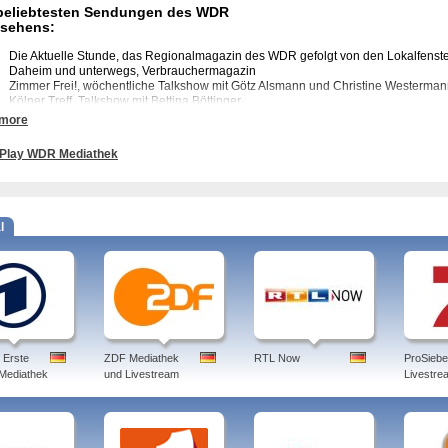
beliebtesten Sendungen des WDR
nsehens:
Die Aktuelle Stunde, das Regionalmagazin des WDR gefolgt von den Lokalfenst
Daheim und unterwegs, Verbrauchermagazin
Zimmer Frei!, wöchentliche Talkshow mit Götz Alsmann und Christine Westerma
Kölner Treff, Talkshow mit Bettina Böttinger
Tiere suchen ein Zuhause, Tiershow
 more
Westpol, Politisches Magazin zu Themen in NRW
Hier und Heute, regionale Reportagen aus NRW
Play WDR Mediathek
Wir sind NRW, Dokumentarserie zu NRW Regionen
Mitternachtsspitzen, Kabarettsendung mit Jürgen Becker
…und BASTA!, Comedyshow mit der Kölner Band BASTA
Quarks & Co, Wissenschaftsmagazin
Das NRW Duell, Spielshow
l
Wunderschön, Reisesendung
here Sendungen des WDR:
ussbroichs, Schmidteinander, Bios Bahnhof, Rockpalast, Die Anrheiner, Die Hobby
tere Sendungen des WDR:
DR produziert zahlreiche Sendungen für die ARD, die im dritten Programm des W
 Erste
ZDF Mediathek
RTL Now
ProSieb
bt ist auch das Ratgeber-Magazin Servicezeit mit vielen unterschiedlichen Theme
 Mediathek
und Livestream
Livestre
-TV, eine Sendung zum Thema Migration und Intergration.
bt sind Doku-Soaps wie Die Anrheiner und die Fortsetzung Ein Fall für die Anrheine
nte, Die Özdags, sowie Der Trödel-King.