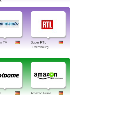
ek
in TV
Super RTL
Luxembourg
e
Amazon Prime