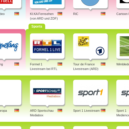
ideo
KI.KA Fernsehen
RiC
Cartoon
(von ARD und ZDF)
Sports
ng
Formel 1
Tour de France
Wimbledo
Livestream bei RTL
Livestream (ARD)
uropa
ARD Sportschau
Sport 1 Livestream
Sport 1
Mediabox
Medience