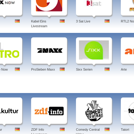
ernsehen im Livestream - Regionales Fernsehen. Die aktuellen Nachrichten im Bild
cezeit.
 wdr mediathek, lokalzeit, download, wunderschön, rebellcomedy, menschen hautnah, 
zeit köln, domian
Kabel Eins
3 Sat Live
RTL2 N
Livestream
r: Jens Borghardt
d-in
o Now
ProSieben Maxx
Sixx Serien
Arte
ur
ZDF Info
Comedy Central
Tatort