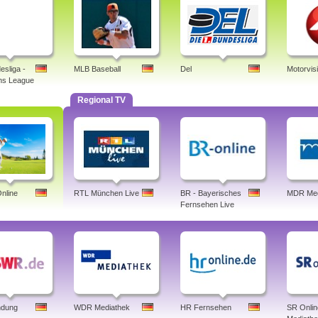
esliga -
MLB Baseball
Del
Motorvis
ns League
Regional TV
nline
RTL München Live
BR - Bayerisches
MDR Med
Fernsehen Live
dung
WDR Mediathek
HR Fernsehen
SR Onlin