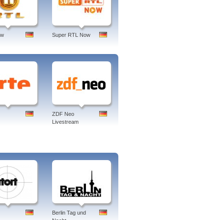
. Aktuelle Stunde, wdr aktuell,
lokalzeit bonn, zimmer frei, tatort,
ow
Super RTL Now
ZDF Neo
Livestream
Berlin Tag und