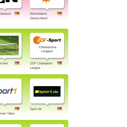
 Network
Nickelodeon
Deutschland
n live
ZDF Champions
League
Sport.de
nter Video