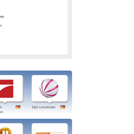
ern
nn
thek mit Jean Pütz
DR in Wiederholung gezeigt werden.
en
Sat1 Livestream
nschwerpunkten für Verbraucher und
am
r, Die Fussbroichs und ihre türkische