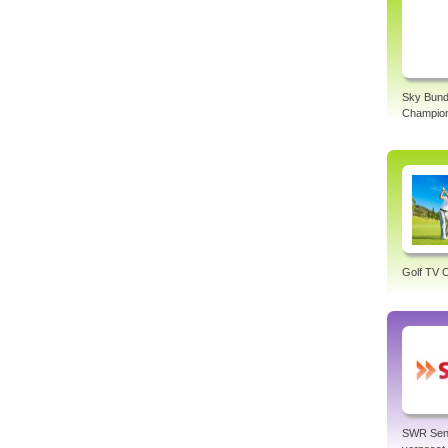
Sky Bund
Champio
Golf TV O
SWR Sen