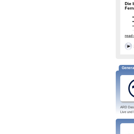
Die 
Fer
read
Genera
Frü
Die F
Wei
Der W
ARD Das
Belie
Live und
Cosmo
Belie
Varia