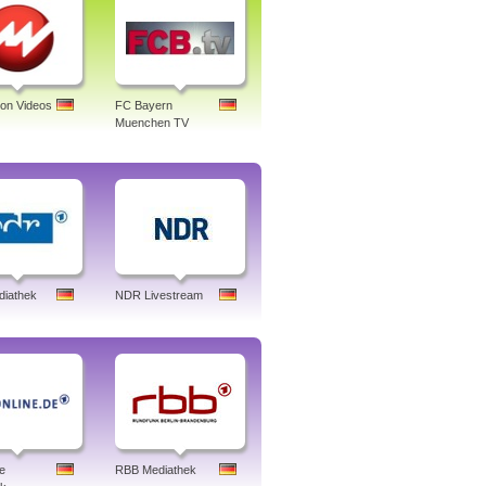
ion Videos
FC Bayern
Muenchen TV
iathek
NDR Livestream
e
RBB Mediathek