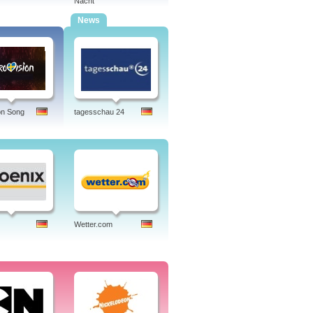
Nacht
News
on Song
tagesschau 24
Wetter.com