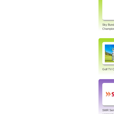
Sky Bund
Champio
Golf TV O
SWR Sen