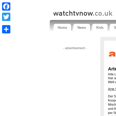
Facebook
Twitter
Home
News
Kids
S
Share
- advertisement -
Art
Arte 
hier 
Welt 
Arte
Der S
Koope
Misch
und K
per S