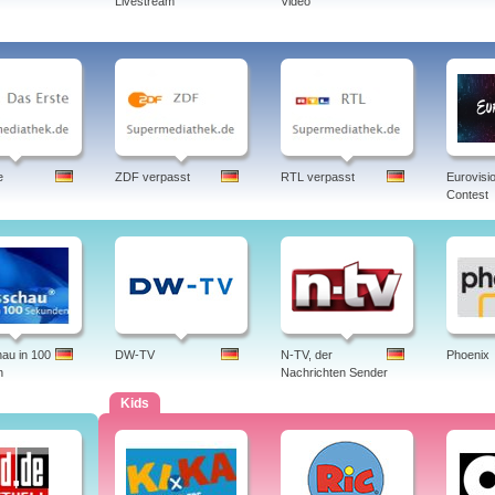
Livestream
Video
e
ZDF verpasst
RTL verpasst
Eurovisi
Contest
au in 100
DW-TV
N-TV, der
Phoenix
n
Nachrichten Sender
Kids