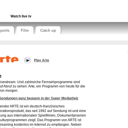
Watch live tv
ports
Film
Catch up
Play Arte
e
Livestream. Und zahlreiche Fernsehprogramme sind
auf Abruf zu sehen. Arte, ein Programm von heute für die
von morgen.
 Sendungen ganz bequem in der Super Mediathek
ender ARTE ist ein deutsch-französisches
rationsprodukt, das seit 1992 auf Sendung ist und eine
ung aus internationalen Spielfilmen, Dokumentarserien
ulturprogrammen zeigt.
Das Programm von ARTE ist
treaming kostenlos im Internet zu empfangen. Neben