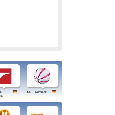
n Videobotschaften Stellung zu den
Musikstile aus aller Welt legt
urden und in Erstausstrahlung auf
en
Sat1 Livestream
it Übertragungen von Theater- oder
am
und geschichtlichen Hintergründen im
eigt.