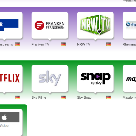
Mediath
estreams
Franken TV
NRW TV
Rheinma
Sky Filme
Sky Snap
Maxdom