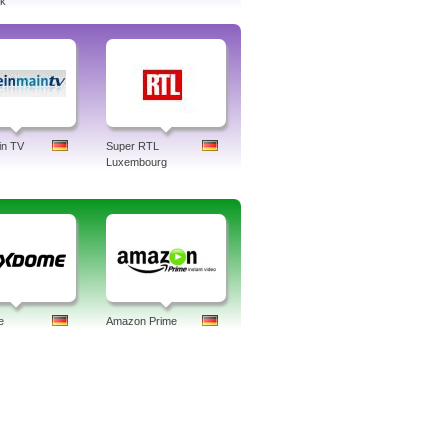
ek
in TV
Super RTL
Luxembourg
e
Amazon Prime