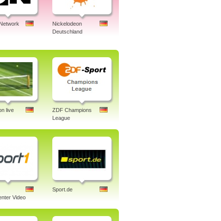
 Network
Nickelodeon
Deutschland
n live
ZDF Champions
League
Sport.de
nter Video