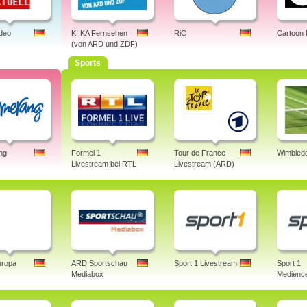
ideo
KI.KA Fernsehen
RiC
Cartoon
(von ARD und ZDF)
Sports
ng
Formel 1
Tour de France
Wimbledo
Livestream bei RTL
Livestream (ARD)
uropa
ARD Sportschau
Sport 1 Livestream
Sport 1
Mediabox
Medience