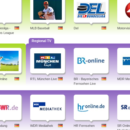
esliga -
MLB Baseball
Del
Motorvis
ns League
Regional TV
nline
RTL München Live
BR - Bayerisches
MDR Med
Fernsehen Live
dung
WDR Mediathek
HR Fernsehen
SR Onlin