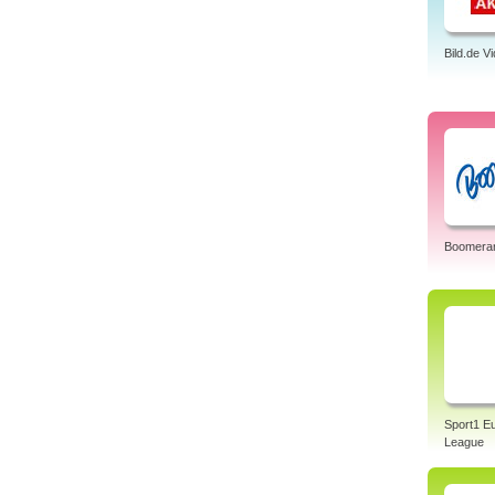
Bild.de V
Boomera
Sport1 E
League