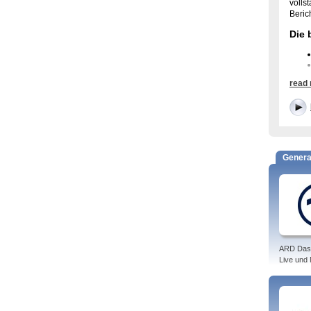
volls
Beric
Die 
read
Genera
Früh
Die T
Weit
Das P
ARD Das
Live und