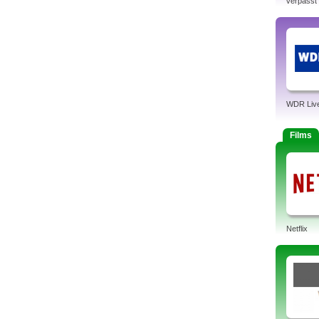
verpasst
WDR Liv
Films
Netflix