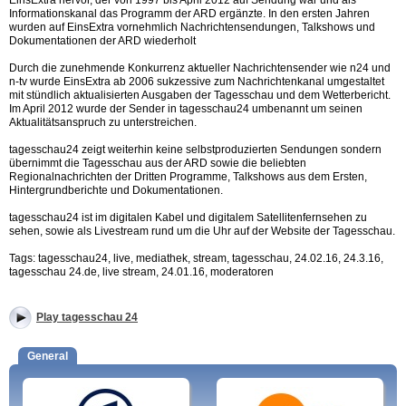
EinsExtra hervor, der von 1997 bis April 2012 auf Sendung war und als
Informationskanal das Programm der ARD ergänzte. In den ersten Jahren
wurden auf EinsExtra vornehmlich Nachrichtensendungen, Talkshows und
Dokumentationen der ARD wiederholt
Durch die zunehmende Konkurrenz aktueller Nachrichtensender wie n24 und
n-tv wurde EinsExtra ab 2006 sukzessive zum Nachrichtenkanal umgestaltet
mit stündlich aktualisierten Ausgaben der Tagesschau und dem Wetterbericht.
Im April 2012 wurde der Sender in tagesschau24 umbenannt um seinen
Aktualitätsanspruch zu unterstreichen.
tagesschau24 zeigt weiterhin keine selbstproduzierten Sendungen sondern
übernimmt die Tagesschau aus der ARD sowie die beliebten
Regionalnachrichten der Dritten Programme, Talkshows aus dem Ersten,
Hintergrundberichte und Dokumentationen.
tagesschau24 ist im digitalen Kabel und digitalem Satellitenfernsehen zu
sehen, sowie als Livestream rund um die Uhr auf der Website der Tagesschau.
Tags: tagesschau24, live, mediathek, stream, tagesschau, 24.02.16, 24.3.16,
tagesschau 24.de, live stream, 24.01.16, moderatoren
Play tagesschau 24
General