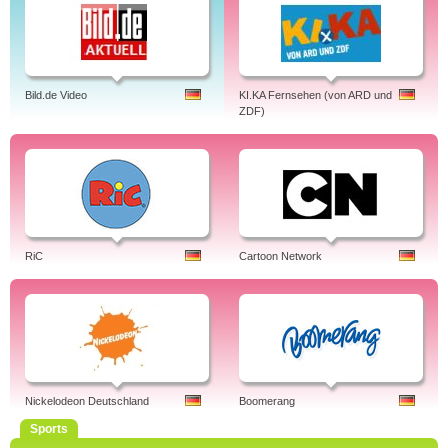
Bild.de Video
KI.KA Fernsehen (von ARD und
ZDF)
RiC
Cartoon Network
Nickelodeon Deutschland
Boomerang
Sports