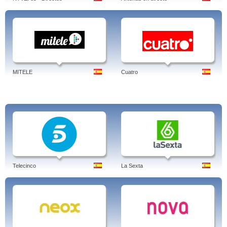
Sara,A vida por diante, Acurralada, As leis de Celavella, Galicia TV Europa,
Avenida de América, Breaking bad, Cando sexas mina, Caseiros, Chapa e
pintura, Chuck, Duval e Moretti, Efectos secundarios, Equipo de rescate,
Escoba!, Fíos, Galicia TV América,Fringe, Galicia exprés, Galicia TV Europa,
Gondar, Hamburgo, Hanan. De Marrocos a Galicia, Infiltrados, Jazz, Libro de
familia, Louredo responde, Galicia TV América,TVG - Galicia.
Tags: tvg, tv guia, en directo, tvg2, a carta, tvga, noticias, tvgratis, tvgolo,
MITELE
Cuatro
programacion, deportes
Telecinco
La Sexta