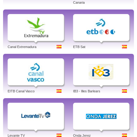
Canaria
Canal Extremadura
ETB Sat
EITB Canal Vasco
IB3 - Illes Barlears
Levante TV
Onda Jerez