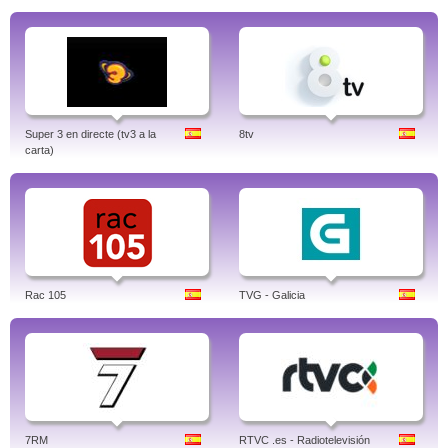
Super 3 en directe (tv3 a la
8tv
carta)
Rac 105
TVG - Galicia
7RM
RTVC .es - Radiotelevisión