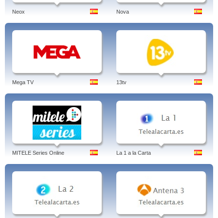
Neox
Nova
Mega TV
13tv
MITELE Series Online
La 1 a la Carta