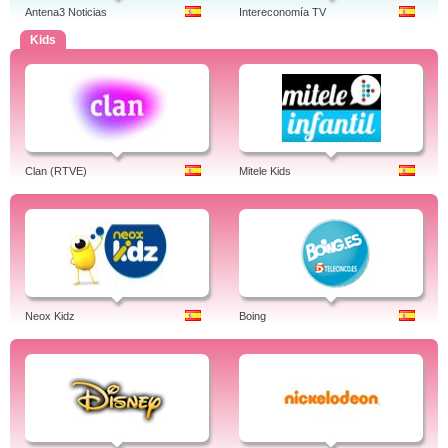
Antena3 Noticias
Intereconomía TV
Kids
Clan (RTVE)
Mitele Kids
Neox Kidz
Boing