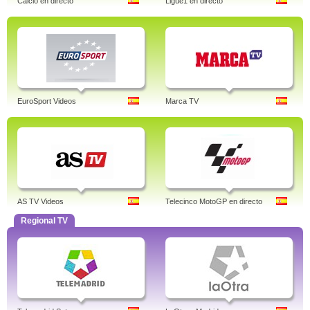
Calcio en directo
Ligue1 en directo
EuroSport Videos
Marca TV
AS TV Videos
Telecinco MotoGP en directo
Regional TV