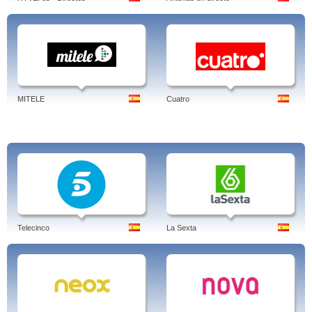
deportes.Todo un acierto! Mitele fútbol. Mitele Deportes. Roland Garros,
MotoGP, Voley Playa: World Tour. Documentales. Mitele - Cutrao, Telecinco,
Mediaset en directo. Tv internet, gratis en vivo. Fútbol mitele en directo. Tag:
mitele, deportes, telecinco, cuatro, tele5, en directo, en vivo, live, streaming,
futbol, fútbol, cuatro hoy, motogp, europa league, champions league
MITELE
Cuatro
Telecinco
La Sexta