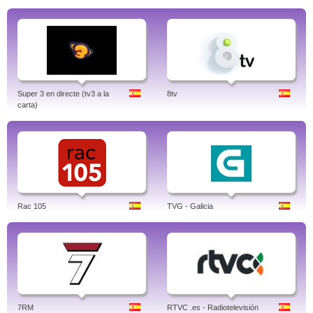
Super 3 en directe (tv3 a la
8tv
carta)
Rac 105
TVG - Galicia
7RM
RTVC .es - Radiotelevisión