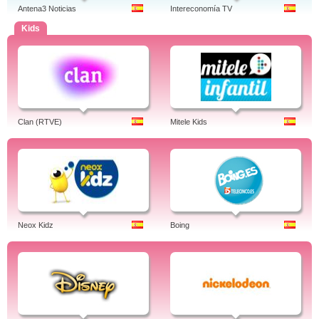
Antena3 Noticias
Intereconomía TV
Kids
Clan (RTVE)
Mitele Kids
Neox Kidz
Boing