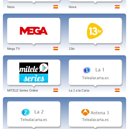
Neox
Nova
Mega TV
13tv
MITELE Series Online
La 1 a la Carta