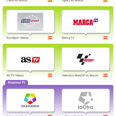
Calcio en directo
Ligue1 en directo
EuroSport Videos
Marca TV
AS TV Videos
Telecinco MotoGP en directo
Regional TV