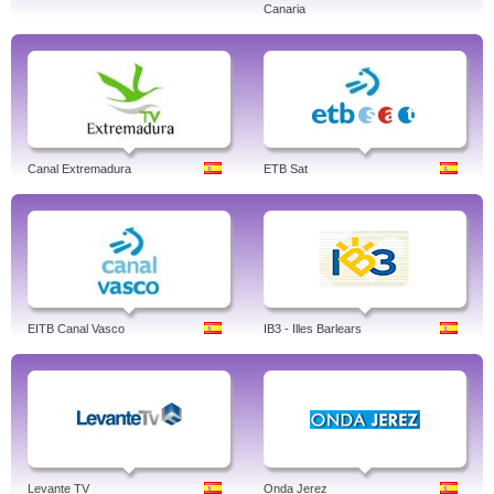
Canaria
Canal Extremadura
ETB Sat
EITB Canal Vasco
IB3 - Illes Barlears
Levante TV
Onda Jerez