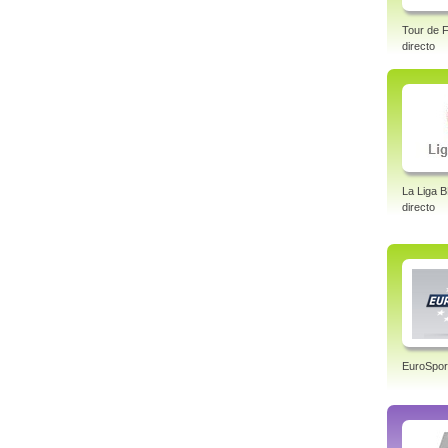
Tour de F
directo
La Liga 
directo
EuroSpor