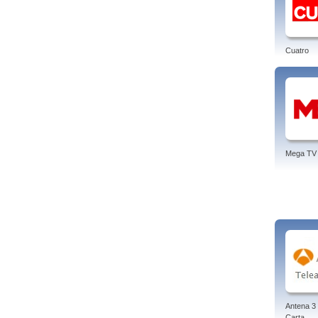
Cuatro
Mega TV
Antena 3 
Carta