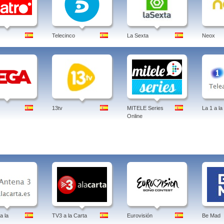
Telecinco
La Sexta
Neox
13tv
MITELE Series
La 1 a la
Online
a la
TV3 a la Carta
Eurovisión
Be Mad