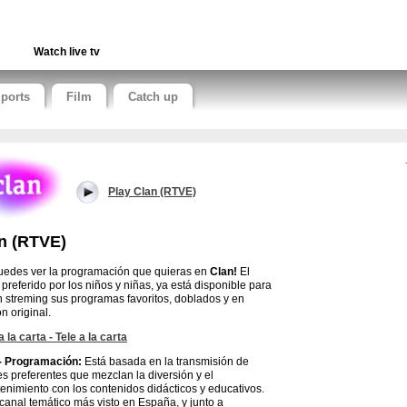
Watch live tv
ports
Film
Catch up
Play Clan (RTVE)
n (RTVE)
uedes ver la programación que quieras en
Clan!
El
 preferido por los niños y niñas, ya está disponible para
n streming sus programas favoritos, doblados y en
n original.
a la carta - Tele a la carta
- Programación:
Está basada en la transmisión de
es preferentes que mezclan la diversión y el
tenimiento con los contenidos didácticos y educativos.
 canal temático más visto en España, y junto a