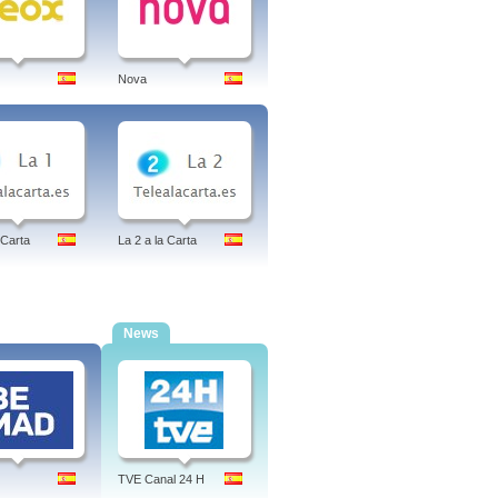
Nova
 Carta
La 2 a la Carta
News
TVE Canal 24 H