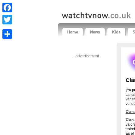
Facebook
Twitter
Home
News
Kids
S
Share
- advertisement -
Cla
¡Ya p
canal
ver e
versió
Clan 
Clan 
valor
entre
Es el