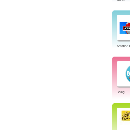
Antena3 
Boing