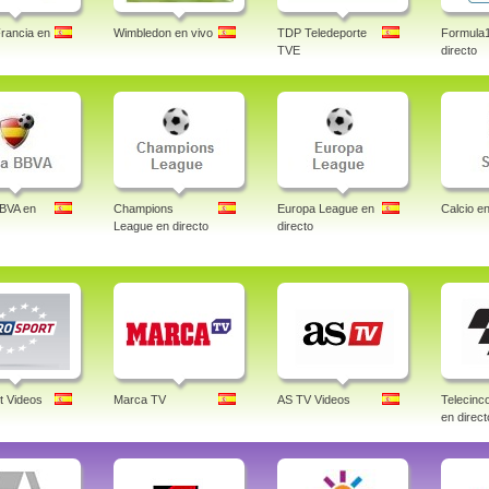
rancia en
Wimbledon en vivo
TDP Teledeporte
Formula
TVE
directo
BBVA en
Champions
Europa League en
Calcio en
League en directo
directo
t Videos
Marca TV
AS TV Videos
Telecin
en direct