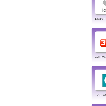
LaOtra -
3/24 (tv3
TVG - Gal