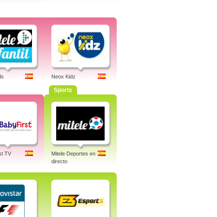
ds
Neox Kidz
Sports
st TV
Mitele Deportes en
directo