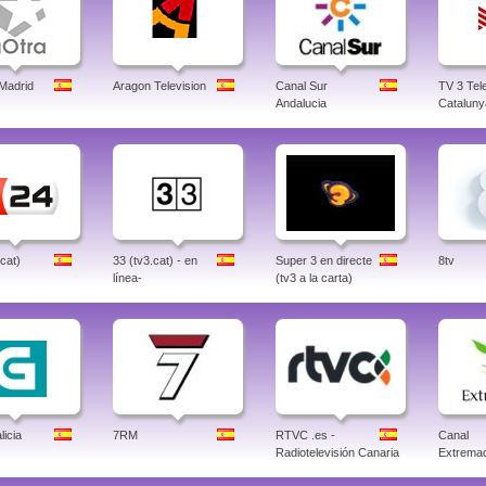
 Madrid
Aragon Television
Canal Sur
TV 3 Tele
Andalucia
Cataluny
.cat)
33 (tv3.cat) - en
Super 3 en directe
8tv
línea-
(tv3 a la carta)
icia
7RM
RTVC .es -
Canal
Radiotelevisión Canaria
Extrema