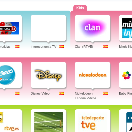
Kids
Noticias
Intereconomía TV
Clan (RTVE)
Mitele Ki
Disney Video
Nickelodeon
Baby Fir
Espana Videos