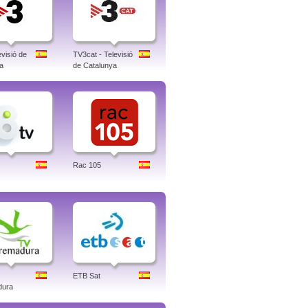
visió de
TV3cat - Televisió
a
de Catalunya
Rac 105
ETB Sat
dura