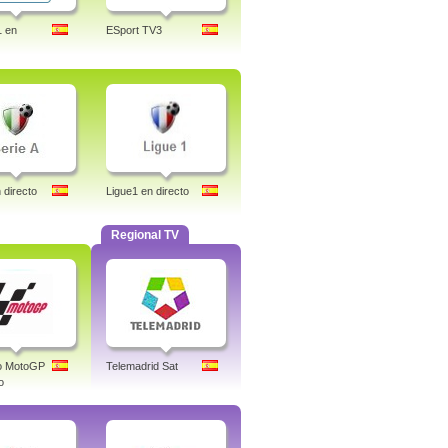
1 en
ESport TV3
 directo
Ligue1 en directo
Regional TV
co MotoGP
Telemadrid Sat
o