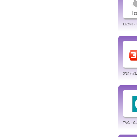
LaOtra -
3/24 (tv3
TVG - Gal