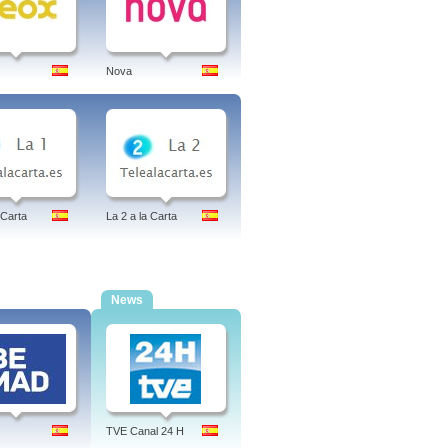
Nova
 Carta
La 2 a la Carta
News
TVE Canal 24 H