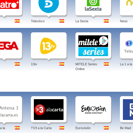
Telecinco
La Sexta
Neox
13tv
MITELE Series
La 1 a la
Online
a la
TV3 a la Carta
Eurovisión
Be Mad