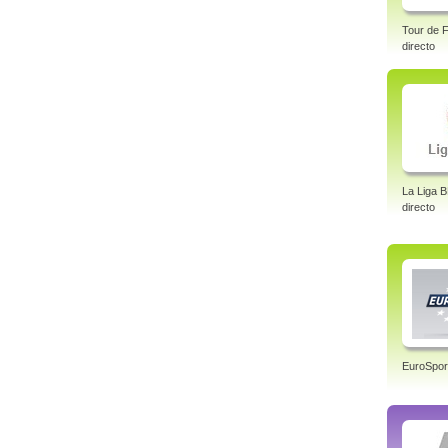
Tour de F
directo
La Liga 
directo
EuroSpor