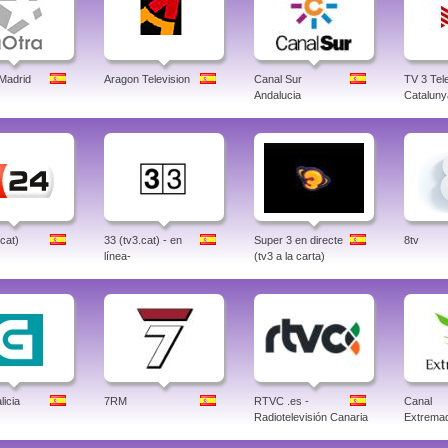
 Madrid
Aragon Television
Canal Sur
TV 3 Tele
Andalucia
Cataluny
.cat)
33 (tv3.cat) - en
Super 3 en directe
8tv
línea-
(tv3 a la carta)
icia
7RM
RTVC .es -
Canal
Radiotelevisión Canaria
Extrema