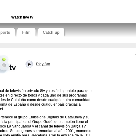
Watch live tv
ports
Film
Catch up
Play 8tv
nal de televisión privado 8tv ya está disponible para que
utes en directo de todos y cada uno de sus programas
 desde Cataluña como desde cualquier otra comunidad
oma de España o desde cualquier país gracias a
et.
ertenece al grupo Emissions Digitals de Catalunya y su
nista principal es el Grupo Godó, que también tiene el
dico La Vanguardia y el canal de televisión Barça TV
 otros. Sus orígenes se remontan al año 2001, momento
e solo emitía para Barcelona. Con la entrada de la TDT