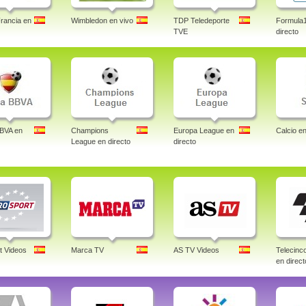
rancia en
Wimbledon en vivo
TDP Teledeporte
Formula
TVE
directo
BBVA en
Champions
Europa League en
Calcio en
League en directo
directo
t Videos
Marca TV
AS TV Videos
Telecin
en direct