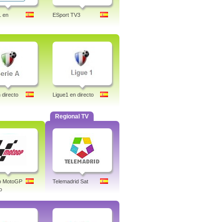
1 en
ESport TV3
 directo
Ligue1 en directo
Regional TV
co MotoGP
Telemadrid Sat
o