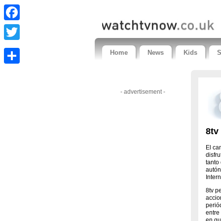
Facebook
Twitter
Home
News
Kids
S
Share
- advertisement -
8tv
El ca
disfr
tanto
autón
Intern
8tv p
accio
perió
entre
en qu