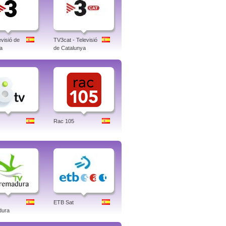
visió de
TV3cat - Televisió
a
de Catalunya
Rac 105
ETB Sat
dura