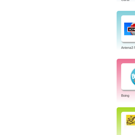
Antena3 
Boing