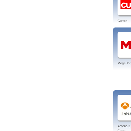
Cuatro
Mega TV
Antena 3 
Carta