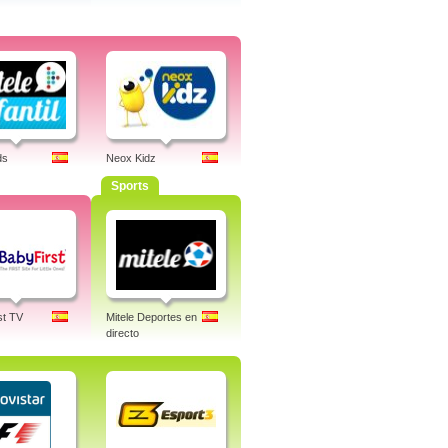
ds
Neox Kidz
Sports
st TV
Mitele Deportes en
directo