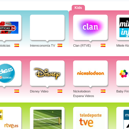
Kids
Noticias
Intereconomía TV
Clan (RTVE)
Mitele Ki
Disney Video
Nickelodeon
Baby Fir
Espana Videos