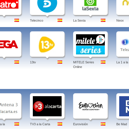
Telecinco
La Sexta
Neox
13tv
MITELE Series
La 1 a la
Online
a la
TV3 a la Carta
Eurovisión
Be Mad