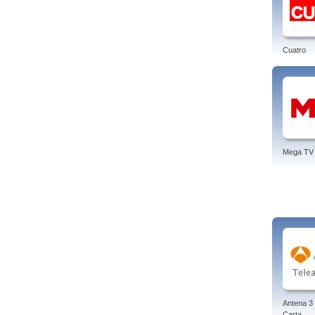
Cuatro
Mega TV
Antena 3 
Carta