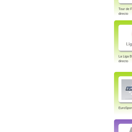
Tour de F
directo
La Liga 
directo
EuroSpor