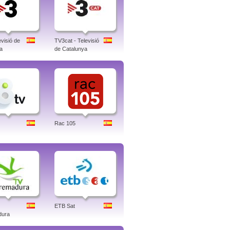
visió de
TV3cat - Televisió
a
de Catalunya
Rac 105
ETB Sat
dura