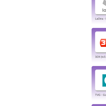
LaOtra -
3/24 (tv3
TVG - Gal