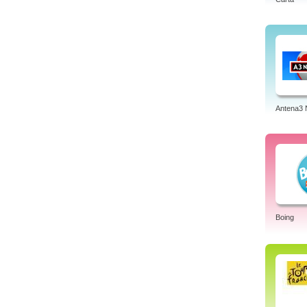
Antena3 
Boing