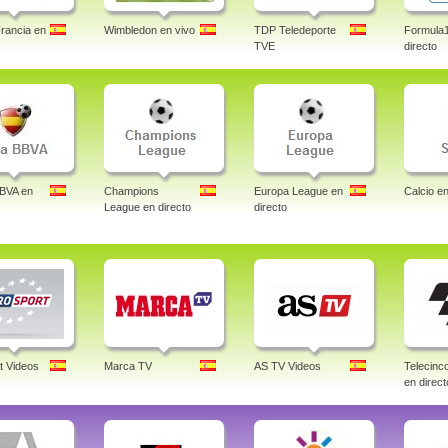
rancia en
Wimbledon en vivo
TDP Teledeporte
Formula
TVE
directo
BBVA en
Champions
Europa League en
Calcio en
League en directo
directo
t Videos
Marca TV
AS TV Videos
Telecin
en direct