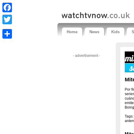
Facebook
Twitter
Home
News
Kids
S
Share
- advertisement -
Mit
Por f
serie
cuánd
emite
Boing
Tags:
anten
Mite