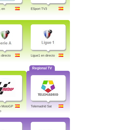
1 en
ESport TV3
 directo
Ligue1 en directo
Regional TV
co MotoGP
Telemadrid Sat
o