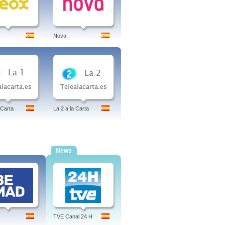
Nova
 Carta
La 2 a la Carta
News
TVE Canal 24 H