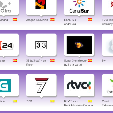
 Madrid
Aragon Television
Canal Sur
TV 3 Tele
Andalucia
Cataluny
.cat)
33 (tv3.cat) - en
Super 3 en directe
8tv
línea-
(tv3 a la carta)
icia
7RM
RTVC .es -
Canal
Radiotelevisión Canaria
Extrema