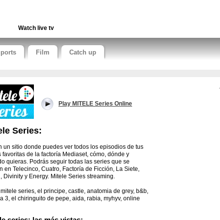
Watch live tv
ports
Film
Catch up
Play MITELE Series Online
ele Series:
in un sitio donde puedes ver todos los episodios de tus
s favoritas de la factoría Mediaset, cómo, dónde y
o quieras. Podrás seguir todas las series que se
n en Telecinco, Cuatro, Factoría de Ficción, La Siete,
, Divinity y Energy. Mitele Series streaming.
 mitele series, el principe, castle, anatomia de grey, b&b,
a 3, el chiringuito de pepe, aida, rabia, myhyv, online
le series: las más vistas: