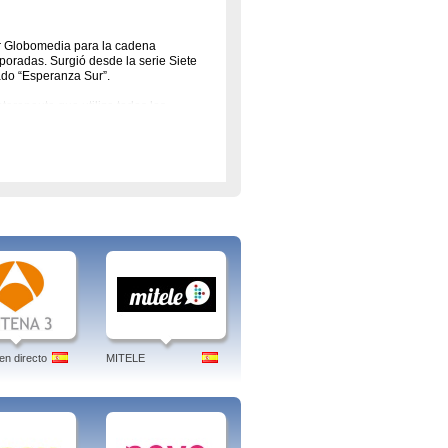
or Globomedia para la cadena
oradas. Surgió desde la serie Siete
mado “Esperanza Sur”.
terapeuta que utiliza todos los
de cualquier dolor físico se encuentra
ciosos policías, recién salidos de la
os de una peculiar comunidad de
ollett.
en directo
MITELE
ermanos, Cuñados, Hospital Central,