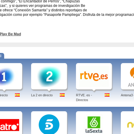
 conmigo”, “El Encantador de Perros”, “Chapuzas
icas”, y si quieres ver programas de investigación Be
e ofrece “Conexión Samanta” y distintos reportajes de
tigación como por ejemplo “Pasaporte Pampliega”. Disfruta de la mejor programa
Play Be Mad
l
irecto
La 2 en directo
RTVE. es -
Antena3 
Directos