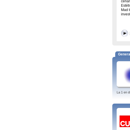
cenar
Estét
Mad t
inves
Genera
La 1 en d