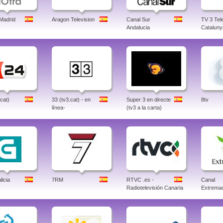
 Madrid
Aragon Television
Canal Sur
TV 3 Tele
Andalucia
Cataluny
.cat)
33 (tv3.cat) - en
Super 3 en directe
8tv
línea-
(tv3 a la carta)
icia
7RM
RTVC .es -
Canal
Radiotelevisión Canaria
Extrema