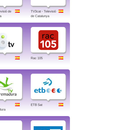
visió de
TV3cat - Televisió
a
de Catalunya
Rac 105
ETB Sat
dura