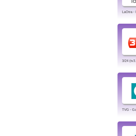
LaOtra -
3/24 (tv3
TVG - Gal