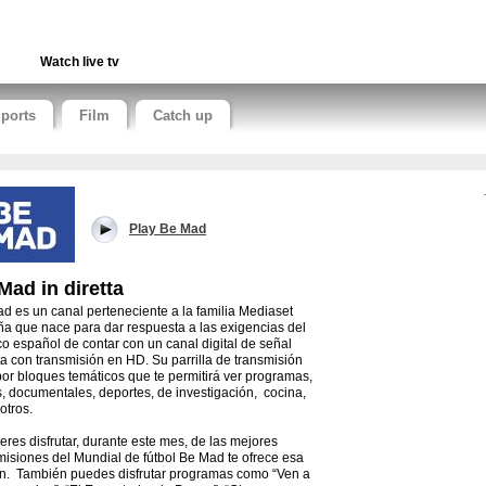
Watch live tv
ports
Film
Catch up
Play Be Mad
Mad in diretta
d es un canal perteneciente a la familia Mediaset
a que nace para dar respuesta a las exigencias del
co español de contar con un canal digital de señal
ta con transmisión en HD. Su parrilla de transmisión
por bloques temáticos que te permitirá ver programas,
s, documentales, deportes, de investigación, cocina,
 otros.
ieres disfrutar, durante este mes, de las mejores
misiones del Mundial de fútbol Be Mad te ofrece esa
n. También puedes disfrutar programas como “Ven a