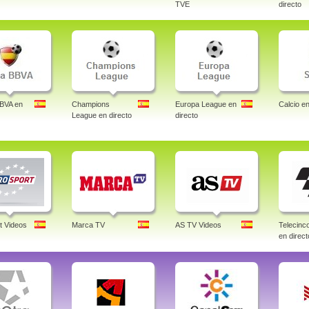
TVE
directo
BBVA en
Champions
Europa League en
Calcio en
League en directo
directo
t Videos
Marca TV
AS TV Videos
Telecin
en direct