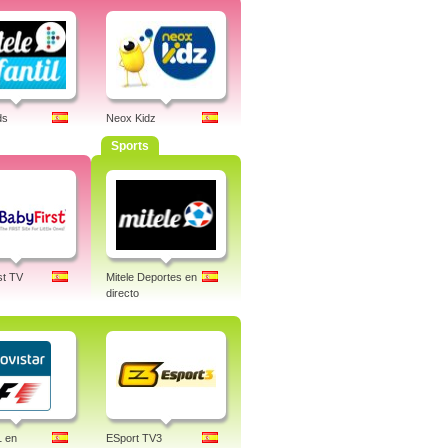
ds
Neox Kidz
Sports
st TV
Mitele Deportes en
directo
1 en
ESport TV3