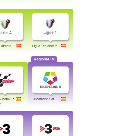
 directo
Ligue1 en directo
Regional TV
co MotoGP
Telemadrid Sat
o