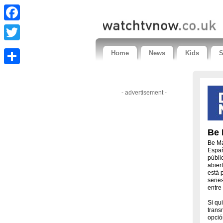
Facebook
Twitter
Home
News
Kids
S
Share
- advertisement -
Be 
Be Ma
Españ
públi
abier
está 
serie
entre
Si qu
trans
opció