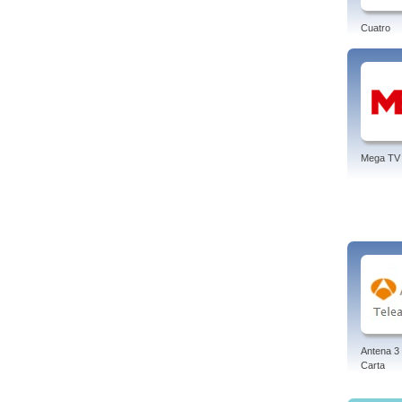
Cuatro
Mega TV
Antena 3 
Carta