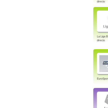
directo
La Liga 
directo
EuroSpor