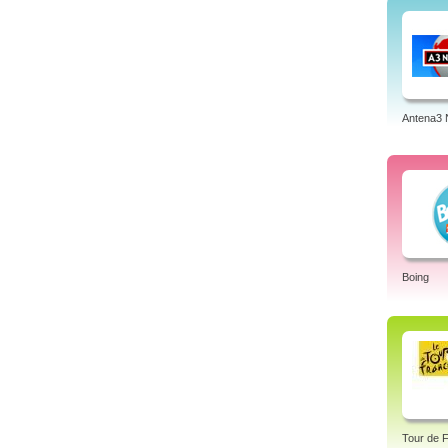
Antena3 
Boing
Tour de F