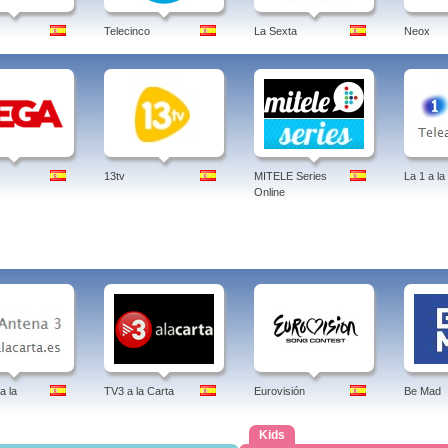
Telecinco
La Sexta
Neox
13tv
MITELE Series
La 1 a la
Online
a la
TV3 a la Carta
Eurovisión
Be Mad
Kids