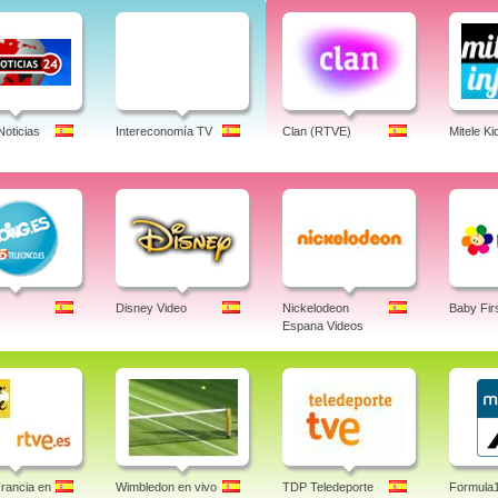
Noticias
Intereconomía TV
Clan (RTVE)
Mitele Ki
Disney Video
Nickelodeon
Baby Fir
Espana Videos
rancia en
Wimbledon en vivo
TDP Teledeporte
Formula