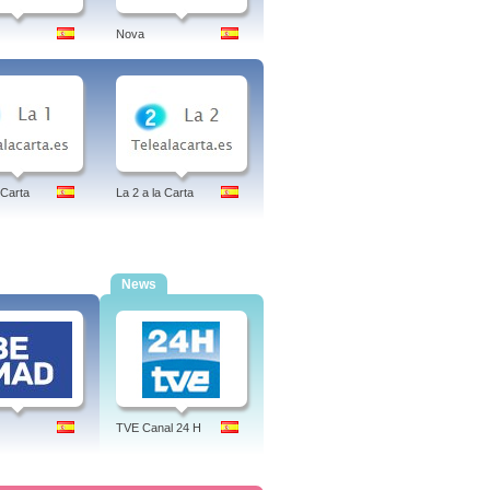
Nova
 Carta
La 2 a la Carta
News
TVE Canal 24 H