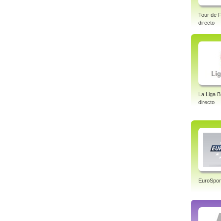
Tour de F
directo
La Liga 
directo
EuroSpor