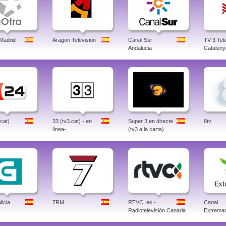
 Madrid
Aragon Television
Canal Sur
TV 3 Tele
Andalucia
Cataluny
.cat)
33 (tv3.cat) - en
Super 3 en directe
8tv
línea-
(tv3 a la carta)
icia
7RM
RTVC .es -
Canal
Radiotelevisión Canaria
Extrema