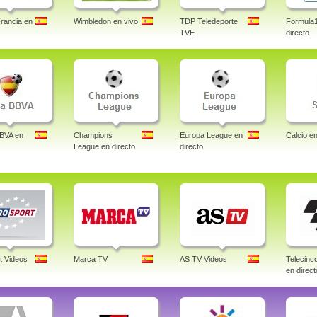
rancia en
Wimbledon en vivo
TDP Teledeporte
Formula
TVE
directo
BBVA en
Champions
Europa League en
Calcio en
League en directo
directo
t Videos
Marca TV
AS TV Videos
Telecin
en direct