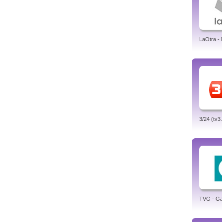
LaOtra -
3/24 (tv3
TVG - Gal