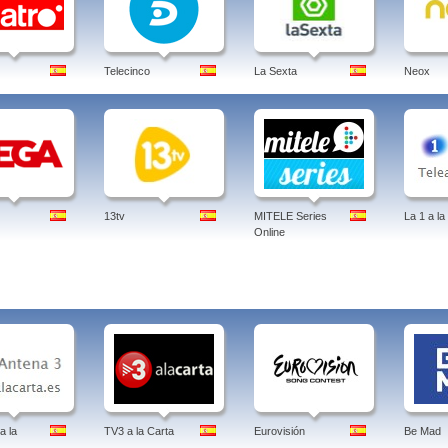
Telecinco
La Sexta
Neox
13tv
MITELE Series
La 1 a la
Online
a la
TV3 a la Carta
Eurovisión
Be Mad