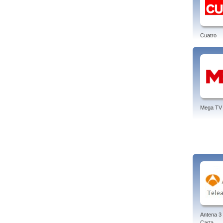
Cuatro
Mega TV
Antena 3 
Carta