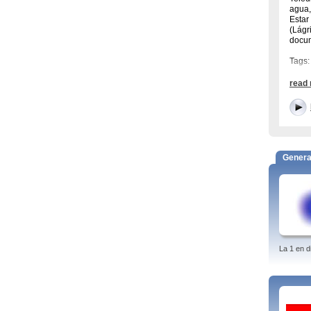
agua,
Estar
(Lágr
docum
Tags:
read
Genera
La 1 en d