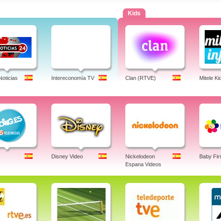
Kids
Noticias
Intereconomía TV
Clan (RTVE)
Mitele Ki
Disney Video
Nickelodeon
Baby Fir
Espana Videos