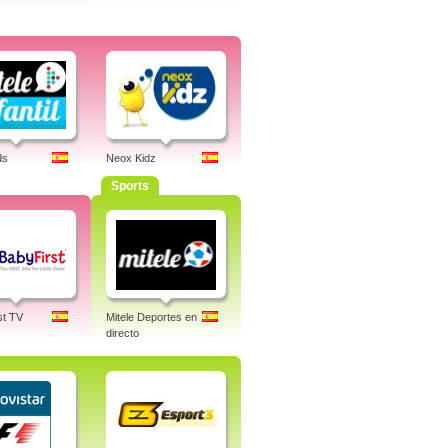
ds
Neox Kidz
Sports
st TV
Mitele Deportes en
directo