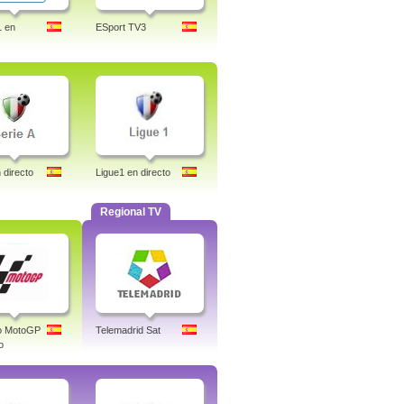
1 en
ESport TV3
 directo
Ligue1 en directo
Regional TV
co MotoGP
Telemadrid Sat
o