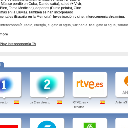
 Más se perdió en Cuba, Dando caña), salud (+ Vivir,
 Bien, Toma Medicina), deportes (Punto pelota), Cine
imas en la Lluvia). También se han incorporado
entales (España en la Memoria), Investigación y cine. Intereconomía streaming.
 intereconomía, radio, energía, el gato al agua, wikipedia, tv el gato al agua, salam
 more
Play Intereconomía TV
l
irecto
La 2 en directo
RTVE. es -
Antena3 
Directos