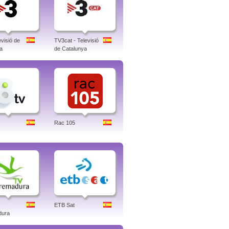
visió de
TV3cat - Televisió
a
de Catalunya
Rac 105
ETB Sat
dura