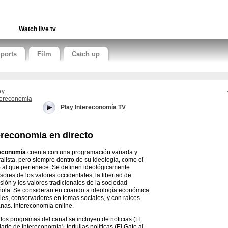
Watch live tv
ports
Film
Catch up
Play Intereconomía TV
ereconomia en directo
reconomía
cuenta con una programación variada y
alista, pero siempre dentro de su ideología, como el
 al que pertenece. Se definen ideológicamente
sores de los valores occidentales, la libertad de
sión y los valores tradicionales de la sociedad
ola. Se consideran en cuando a ideología económica
ales, conservadores en temas sociales, y con raíces
ianas. Intereconomía online.
 los programas del canal se incluyen de noticias (El
ario de Intereconomía), tertulias políticas (El Gato al