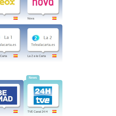
Nova
 Carta
La 2 a la Carta
News
TVE Canal 24 H