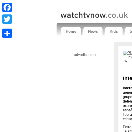
Facebook
Twitter
Home
News
Kids
S
Share
- advertisement -
Int
Inte
gener
grupo
defen
expre
españ
liber
crist
Entre
Teledi