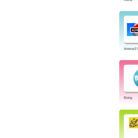
Antena3 
Boing