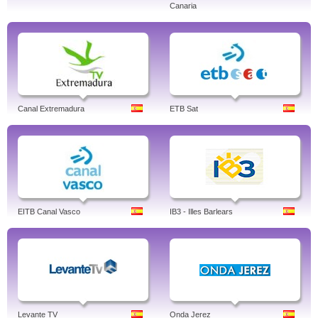
Canaria
Canal Extremadura
ETB Sat
EITB Canal Vasco
IB3 - Illes Barlears
Levante TV
Onda Jerez