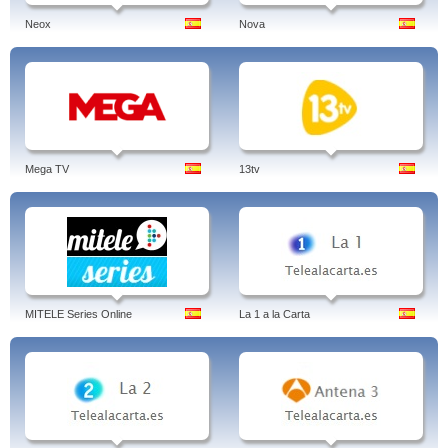
Neox
Nova
Mega TV
13tv
MITELE Series Online
La 1 a la Carta