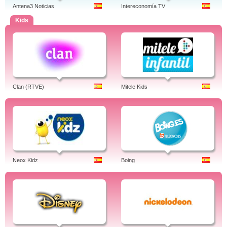
Antena3 Noticias
Intereconomía TV
Kids
Clan (RTVE)
Mitele Kids
Neox Kidz
Boing