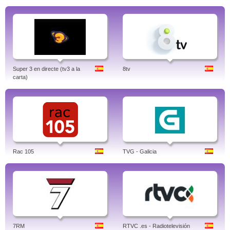
Super 3 en directe (tv3 a la
8tv
carta)
Rac 105
TVG - Galicia
7RM
RTVC .es - Radiotelevisión