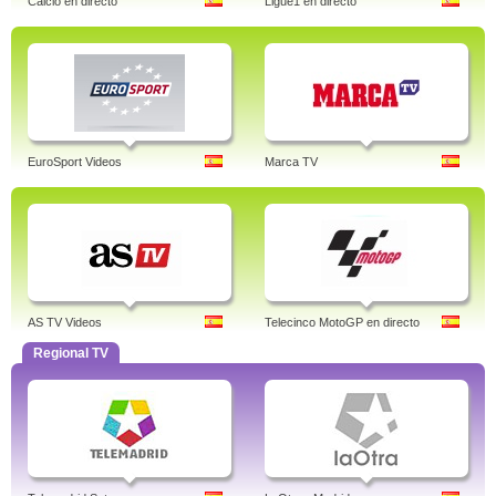
Calcio en directo
Ligue1 en directo
EuroSport Videos
Marca TV
AS TV Videos
Telecinco MotoGP en directo
Regional TV