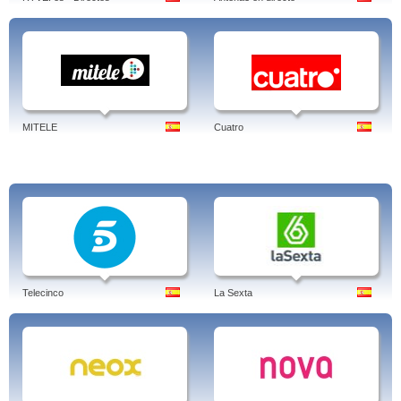
presentadores, en vivo, salamanca, canal 24, salud
Author: Jens Borghardt
Linked-in
MITELE
Cuatro
Telecinco
La Sexta