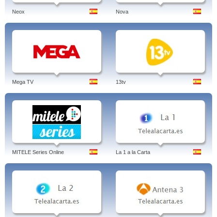
Neox
Nova
Mega TV
13tv
MITELE Series Online
La 1 a la Carta