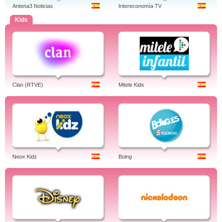
Antena3 Noticias
Intereconomía TV
Kids
Clan (RTVE)
Mitele Kids
Neox Kidz
Boing