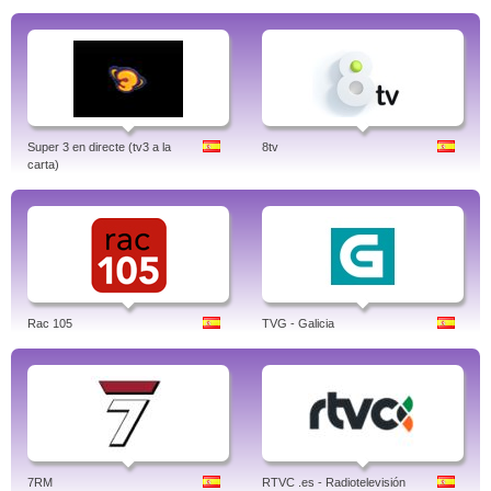
Super 3 en directe (tv3 a la
8tv
carta)
Rac 105
TVG - Galicia
7RM
RTVC .es - Radiotelevisión