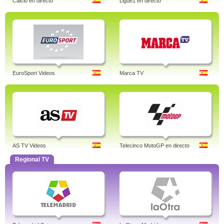
Calcio en directo
Ligue1 en directo
EuroSport Videos
Marca TV
AS TV Videos
Telecinco MotoGP en directo
Regional TV