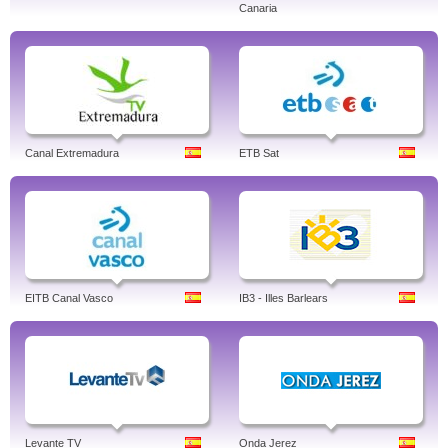
Canaria
Canal Extremadura
ETB Sat
EITB Canal Vasco
IB3 - Illes Barlears
Levante TV
Onda Jerez