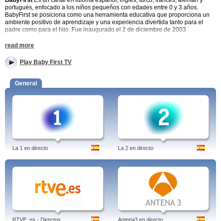
BabyFirst
Es un canal en idioma español, inglés, turco, francés, alemán y
portugués, enfocado a los niños pequeños con edades entre 0 y 3 años.
BabyFirst se posiciona como una herramienta educativa que proporciona un
ambiente positivo de aprendizaje y una experiencia divertida tanto para el
padre como para el hijo. Fue inaugurado el 2 de diciembre de 2003
Babyfirst
emite 24 horas durante los siete días de la semana ofreciendo una
read more
programación entretenida al público más pequeño de la casa. Su eslogan es :
mira a tu hijo florecer. La sede central del canal se encuentra en Los Ángeles,
Play Baby First TV
EE.UU. Actualmente, se emite en diferentes idiomas, como inglés, alemán,
turco, español, francés, portugués y polaco. De esta manera, la programación
europea, se omiten los títulos en algunas ocasiones.
General
Tags: baby first tv, online, youtube, videos, español, birthday, games, store, izzi,
wikipedia, mexico
La 1 en directo
La 2 en directo
RTVE. es - Directos
Antena3 en directo