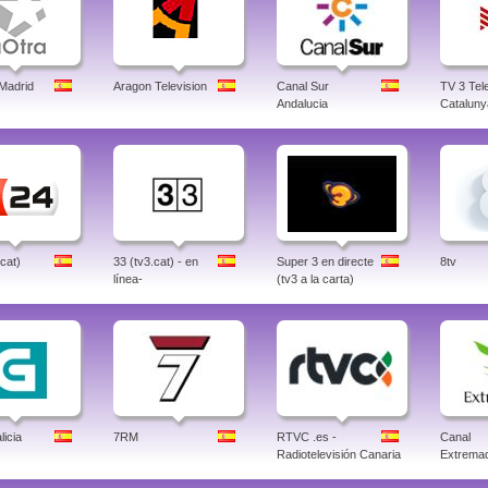
 Madrid
Aragon Television
Canal Sur
TV 3 Tele
Andalucia
Cataluny
.cat)
33 (tv3.cat) - en
Super 3 en directe
8tv
línea-
(tv3 a la carta)
icia
7RM
RTVC .es -
Canal
Radiotelevisión Canaria
Extrema