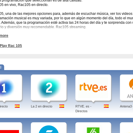
a programación que seleccionan es de alta calidad.
5 en vivo, Rac105 en directo.
5, una de las mejores opciones para, además de escuchar música, ver los videos mu
amación musical es muy variada, por lo que en algún momento del día, todo el mun
. Además, que la programación esté activa las 24 horas del día y te sorprenda con u
rio y diversión muy recomendable. Rac105 streaming.
 more
ria.
RAC 105 TV
, antiguamente conocido como 105TV es un canal musical privado
y comparte mux con 8tv, Barça TV y Estil9. Rac 105. Es un canal que emite videocl
zó sus emisiones el 9 de febrero de 2008 con el videoclip Video Killed the Radio 
Play Rac 105
videoclip fue el elegido para inaugurar la televisión internacional MTV. Rac105 onli
rac 105, tv, online, rac105, girona, directe, canciones, tarragona, radio, lleida, vic, 
l
r: Jens Borghardt
d-in
irecto
La 2 en directo
RTVE. es -
Antena3 
Directos