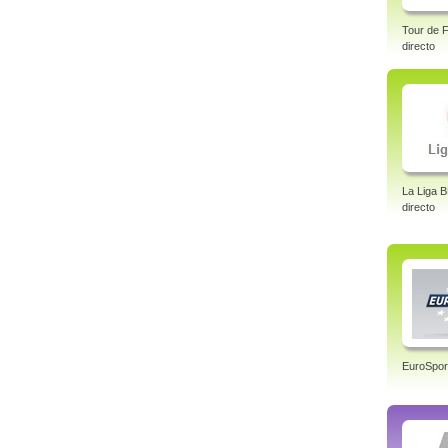
Tour de F
directo
La Liga 
directo
EuroSpor