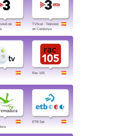
visió de
TV3cat - Televisió
a
de Catalunya
Rac 105
ETB Sat
dura