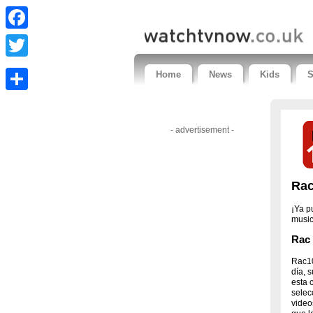
Facebook
Twitter
Home
News
Kids
S
Share
- advertisement -
Rac
¡Ya p
musi
Rac 
Rac10
día, 
esta 
selec
video