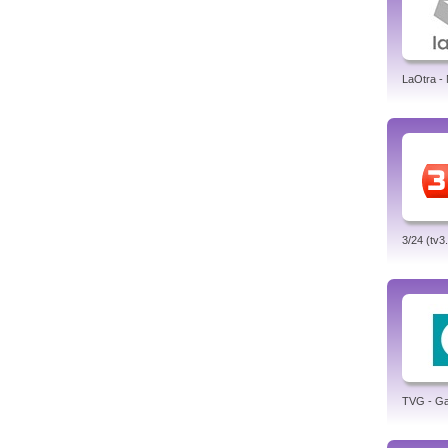
LaOtra -
3/24 (tv3
TVG - Gal