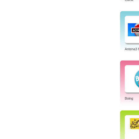
Antena3 
Boing