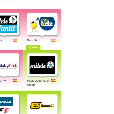
ds
Neox Kidz
Sports
st TV
Mitele Deportes en
directo