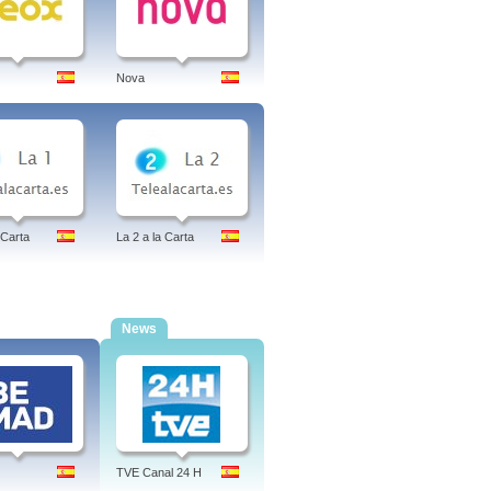
Nova
 Carta
La 2 a la Carta
News
TVE Canal 24 H