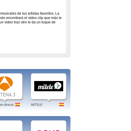
sicales de tus artistas favoritos. La
do encontrará el video clip que más le
n video tras otro le da un toque de
 de Cataluña. Pertenece al Grupo
ips de música actual y grandes éxitos.
Star del grupo inglés The Buggles.
ne.
en directe
en directo
MITELE