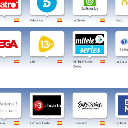
Telecinco
La Sexta
Neox
13tv
MITELE Series
La 1 a la
Online
a la
TV3 a la Carta
Eurovisión
Be Mad