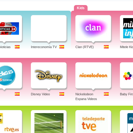
Kids
Noticias
Intereconomía TV
Clan (RTVE)
Mitele Ki
Disney Video
Nickelodeon
Baby Fir
Espana Videos