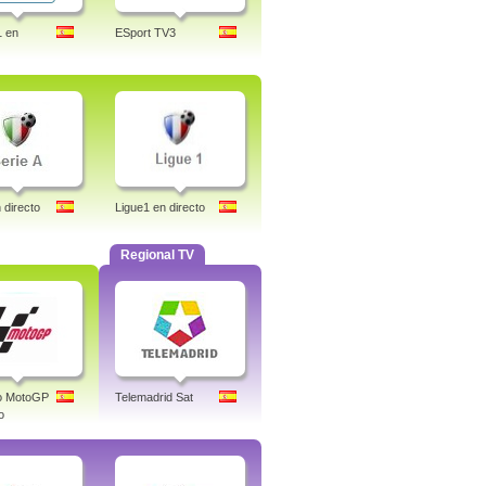
1 en
ESport TV3
 directo
Ligue1 en directo
Regional TV
co MotoGP
Telemadrid Sat
o