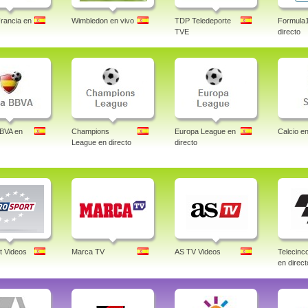
rancia en
Wimbledon en vivo
TDP Teledeporte
Formula
TVE
directo
BBVA en
Champions
Europa League en
Calcio en
League en directo
directo
t Videos
Marca TV
AS TV Videos
Telecin
en direct