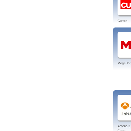
Cuatro
Mega TV
Antena 3 
Carta