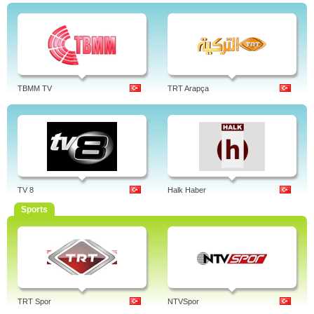
TBMM TV
TRT Arapça
TV 8
Halk Haber
Sports
TRT Spor
NTVSpor