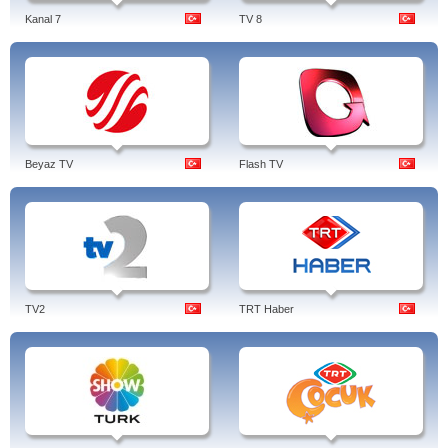
Kanal 7
TV 8
Beyaz TV
Flash TV
TV2
TRT Haber