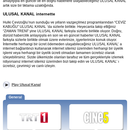
anlayışıyla en güncel ve en doğru haberlere ulaşabileceğiniz ULUSAL KANAL
artık size bir tıklama uzaklığında.
ULUSAL KANAL internette
Hulki Cevizoğlu’nun sunduğu ve yılların vazgeçilmez programlarından “CEVİZ
KABUĞU” ULUSAL KANAL ’da sizlerle birlikte. Heyecanla takip ettiğiniz
“ZAMAN TRENİ” yine ULUSAL KANAL farkıyla sizlerle birlikte oluyor. Doğru,
dürüst habercilik anlayışıyla en son ve en güncel haberler ULUSAL KANAL
farkıyla sizlerle birlikte olmak üzere evlerinize, işyerlerinize konuk oluyor.
İnternette herhangi bir ücret ödemeden ulaşabileceğiniz ULUSAL KANAL’ a
internet bağlantınızı kullanarak internet sitemiz üzerinden herhangi bir üyelik
işlemi veya herhangi bir üyelik ücreti olmadan tamamen ücretsiz olarak
izleyebilirsiniz. Sizde ülkemizde olanları tarafsız ve tüm gerçekleriyle izlemek
istiyorsanız internet sitemiz üzerinden bizi takip edin ve ULUSAL KANAL’ ı
ücretsiz, çevrimiçi ve canlı izleyin.
Play Ulusal Kanal
General