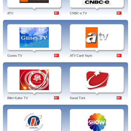
ATV
CNBC-e TV
Gunes TV
ATV Canli Yayin
Bilim Kultur TV
Kanal Türk