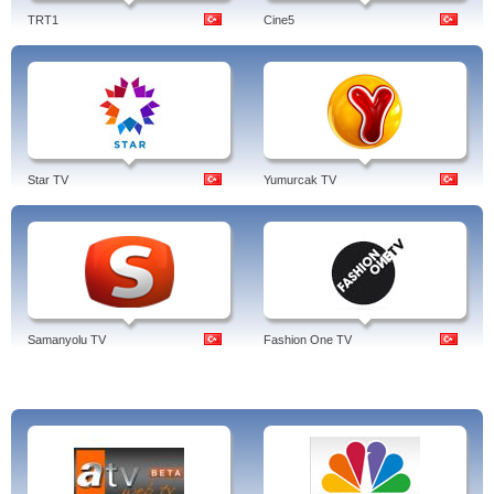
TRT1
Cine5
Star TV
Yumurcak TV
Samanyolu TV
Fashion One TV