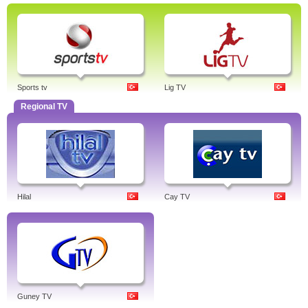
Sports tv
Lig TV
Regional TV
Hilal
Cay TV
Guney TV