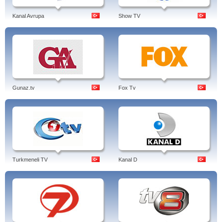
Kanal Avrupa
Show TV
Gunaz.tv
Fox Tv
Turkmeneli TV
Kanal D