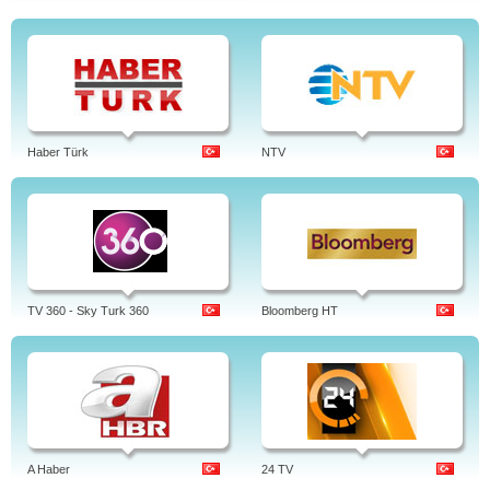
Haber Türk
NTV
TV 360 - Sky Turk 360
Bloomberg HT
A Haber
24 TV