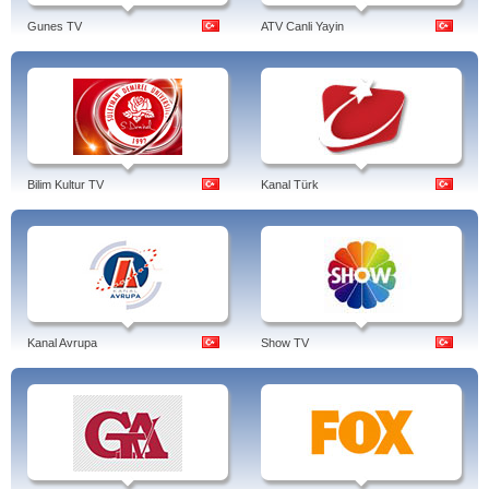
Gunes TV
ATV Canli Yayin
Bilim Kultur TV
Kanal Türk
Kanal Avrupa
Show TV