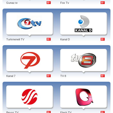
Gunaz.tv
Fox Tv
Turkmeneli TV
Kanal D
Kanal 7
TV 8
Beyaz TV
Flash TV