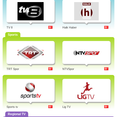
TV 8
Halk Haber
Sports
TRT Spor
NTVSpor
Sports tv
Lig TV
Regional TV