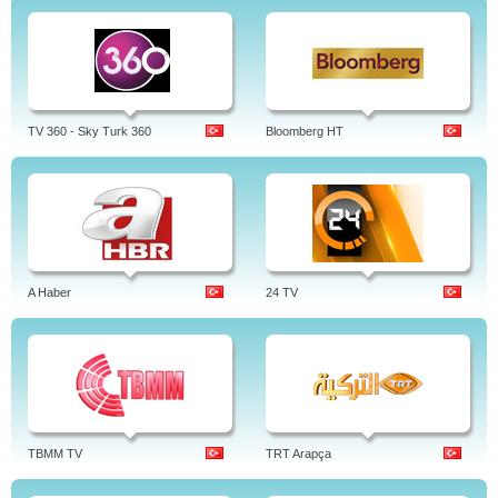
TV 360 - Sky Turk 360
Bloomberg HT
A Haber
24 TV
TBMM TV
TRT Arapça