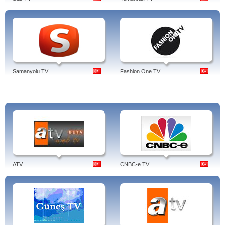
Samanyolu TV
Fashion One TV
ATV
CNBC-e TV