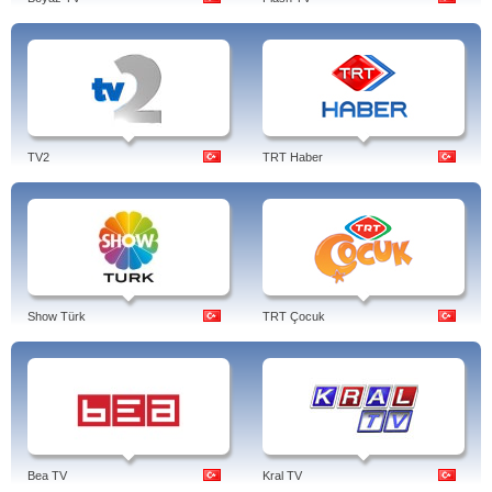
TV2
TRT Haber
Show Türk
TRT Çocuk
Bea TV
Kral TV