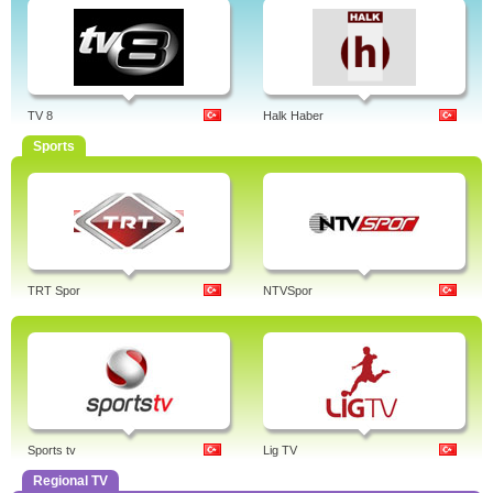
TV 8
Halk Haber
Sports
TRT Spor
NTVSpor
Sports tv
Lig TV
Regional TV