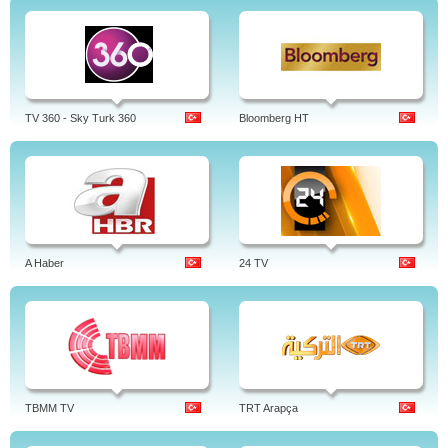
TV 360 - Sky Turk 360
Bloomberg HT
A Haber
24 TV
TBMM TV
TRT Arapça