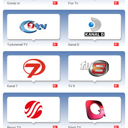
Gunaz.tv
Fox Tv
Turkmeneli TV
Kanal D
Kanal 7
TV 8
Beyaz TV
Flash TV