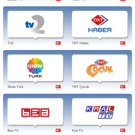
TV2
TRT Haber
Show Türk
TRT Çocuk
Bea TV
Kral TV