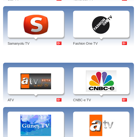
Samanyolu TV
Fashion One TV
ATV
CNBC-e TV