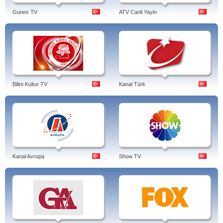
Gunes TV
ATV Canli Yayin
Bilim Kultur TV
Kanal Türk
Kanal Avrupa
Show TV