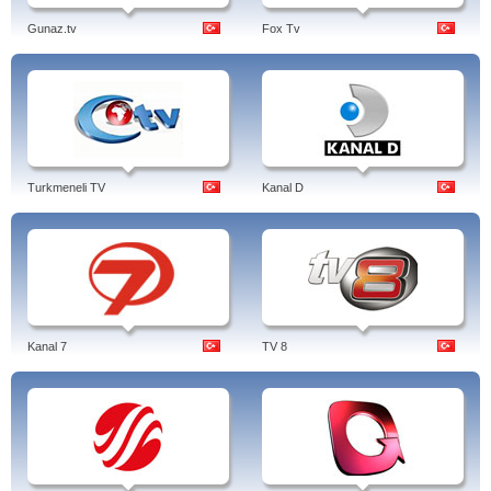
Gunaz.tv
Fox Tv
Turkmeneli TV
Kanal D
Kanal 7
TV 8