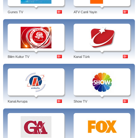
Gunes TV
ATV Canli Yayin
Bilim Kultur TV
Kanal Türk
Kanal Avrupa
Show TV