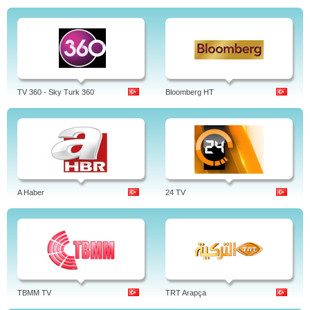
TV 360 - Sky Turk 360
Bloomberg HT
A Haber
24 TV
TBMM TV
TRT Arapça