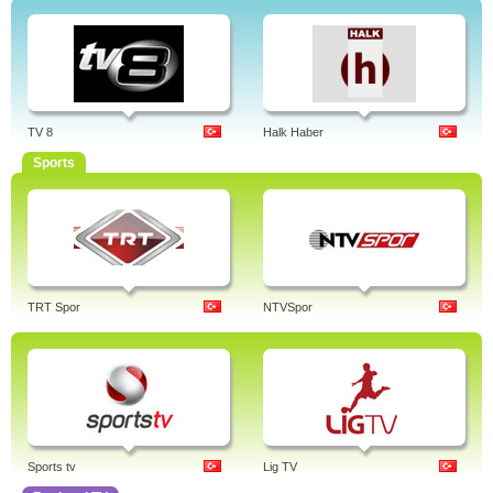
TV 8
Halk Haber
Sports
TRT Spor
NTVSpor
Sports tv
Lig TV