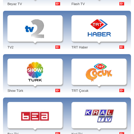
Beyaz TV
Flash TV
TV2
TRT Haber
Show Türk
TRT Çocuk