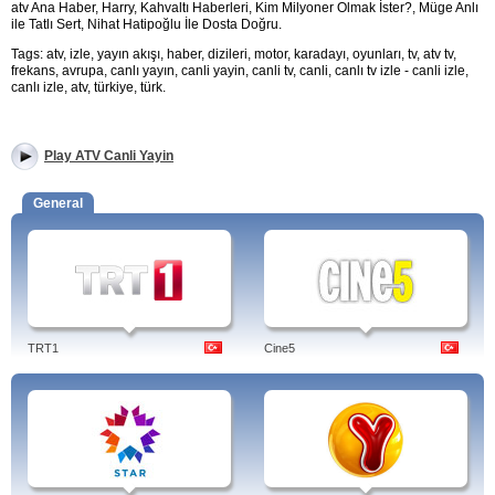
atv Ana Haber, Harry, Kahvaltı Haberleri, Kim Milyoner Olmak İster?, Müge Anlı
ile Tatlı Sert, Nihat Hatipoğlu İle Dosta Doğru.
Tags: atv, izle, yayın akışı, haber, dizileri, motor, karadayı, oyunları, tv, atv tv,
frekans, avrupa, canlı yayın, canli yayin, canli tv, canli, canlı tv izle - canli izle,
canlı izle, atv, türkiye, türk.
Play ATV Canli Yayin
General
TRT1
Cine5