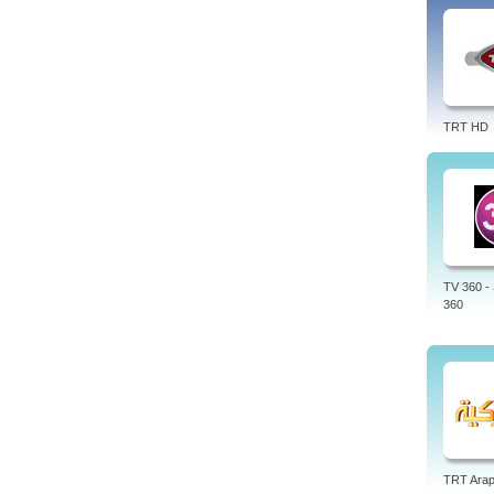
TRT HD
TV 360 -
360
TRT Ara