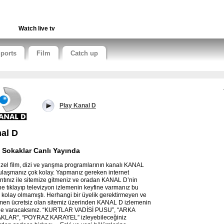
Watch live tv
ports
Film
Catch up
Play Kanal D
al D
 Sokaklar Canlı Yayında
zel film, dizi ve yarışma programlarının kanalı KANAL
ulaşmanız çok kolay. Yapmanız gereken internet
ntınız ile sitemize gitmeniz ve oradan KANAL D’nin
ne tıklayıp televizyon izlemenin keyfine varmanız bu
 kolay olmamıştı. Herhangi bir üyelik gerektirmeyen ve
en ücretsiz olan sitemiz üzerinden KANAL D izlemenin
ne varacaksınız. “KURTLAR VADİSİ PUSU”, “ARKA
KLAR”, “POYRAZ KARAYEL” izleyebileceğiniz