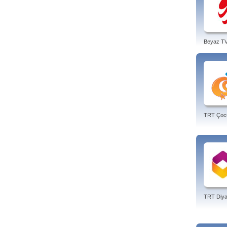
Beyaz T
TRT Çoc
TRT Diya