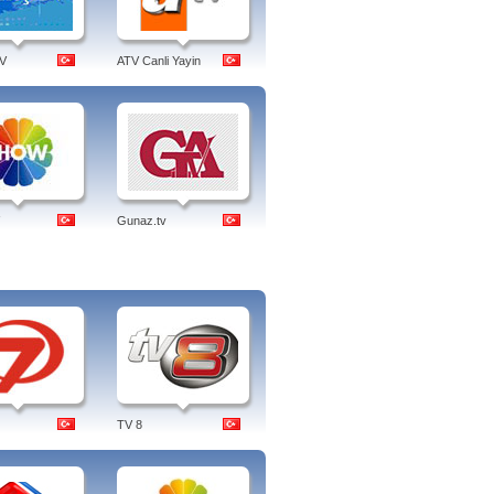
V
ATV Canli Yayin
Gunaz.tv
TV 8