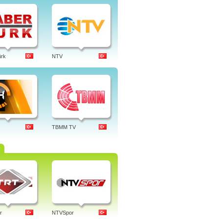
ürk
NTV
TBMM TV
r
NTVSpor