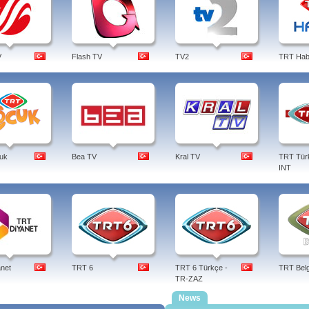
V
Flash TV
TV2
TRT Hab
uk
Bea TV
Kral TV
TRT Tür
INT
net
TRT 6
TRT 6 Türkçe -
TRT Belg
TR-ZAZ
News