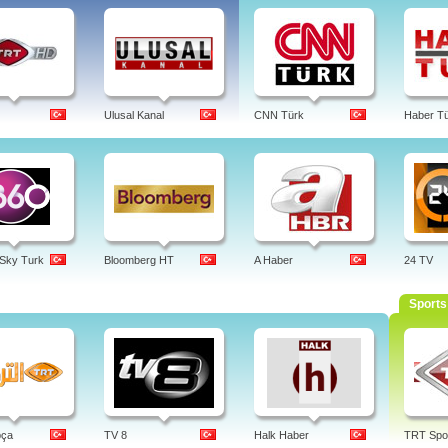
Ulusal Kanal
CNN Türk
Haber T
 Sky Turk
Bloomberg HT
A Haber
24 TV
Sports
pça
TV 8
Halk Haber
TRT Spo