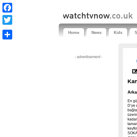
Facebook
Twitter
Home
News
Kids
S
Share
- advertisement -
Kan
Arka
En gü
D’ye 
bağla
üzeri
kadar
tamam
keyfi
SOKA