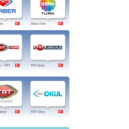
er
Show Türk
k - TRT
TRT Avaz
esel
TRT Okul