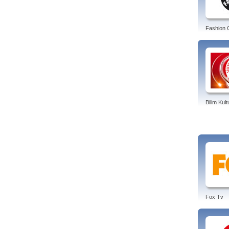
Fashion 
Bilim Kul
Fox Tv