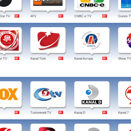
One TV
ATV
CNBC-e TV
Gunes T
tur TV
Kanal Türk
Kanal Avrupa
Show TV
Turkmeneli TV
Kanal D
Kanal 7