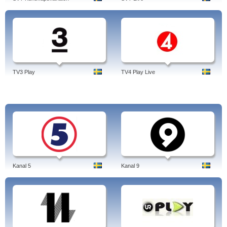
Sportnytt,
SVT2 Live
.
Tags: svt2, svt24 play, program idag, 20 minuter, svt24 text, svt 230, nyheter,
tablå, play, hd, gudstjänst, tablå igår, program igår, svt2, svt24, svt2 tablå, svt2
live, svt.se, svt2 lögnen, svt2 nyheter, svt24 sport, svt24 tv tablå, svt24 program,
svt2, sverige, svenska.
TV3 Play
TV4 Play Live
Kanal 5
Kanal 9