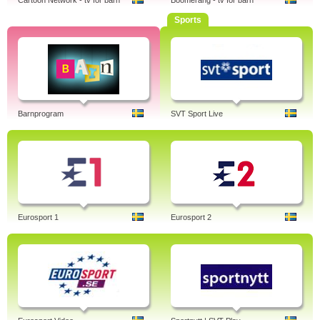
Cartoon Network - tv för barn
Boomerang - tv för barn
Sports
Barnprogram
SVT Sport Live
Eurosport 1
Eurosport 2