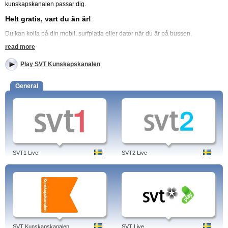
kunskapskanalen passar dig.
Helt gratis, vart du än är!
Du kan kolla på din mobil, surfplatta eller dator när du är på bussen,
tunnelbanan, åker tåg eller vart som helst. Det är helt gratis och precis som att
read more
kolla på tv:n hemma. Passa på när du har tid över det är perfekt för när du vill
ha underhållning och har tillgång till Wifi eller vanliga nätet. Gör din pendlartid
Play SVT Kunskapskanalen
lite roligare och gör dig själv mer utbildad och intressant. Titta på
Kunskapskanalen helt gratis, när som helst och vart du än är!
General
Titta live på denna nationella tv-kanal. Titta på hela sändningar via svtplay.se
Den nyfikna kanalen. Det bästa alternativet för tittaren som söker efter mer
fängslande, fördjupande och engagerande program i tv.
Titta på den här sidan för alla tv-program från Kunskapskanalen
Programmen:
Världen, Dropouts, Projekt perfekt, UR Samtiden, Världens natur:
Brasilien, Det vilda Indien: Försvunna världar, Anthony Bourdain på okända
SVT1 Live
SVT2 Live
platser, Actors studio: Daniel Radcliffe, islands rikedom …
Vrakfeber: Park
Victory, Dokument utifrån, En hantverksresa: Damast, Rektorerna, En bok, en
författare.
Tags: svt kunskapskanalen, play, dyslexi, kunskapskanalen svt forum, play
adhd, svt24 kunskapskanalen, program, svt play kunskapskanalen, ur
samtiden, kunskapskanalen play, tablå, idag, svtplay, igår, amish, home, tv
tablå, svt kunskapskanalen, sverige, svenska.
SVT Kunskapskanalen
SVT Live