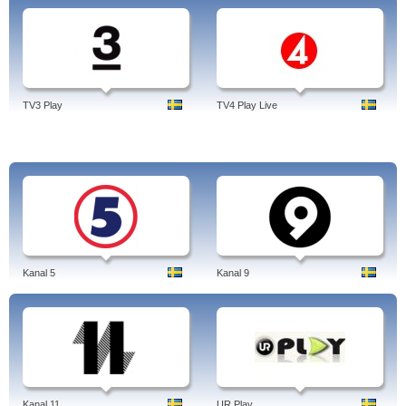
TV3 Play
TV4 Play Live
Kanal 5
Kanal 9
Kanal 11
UR Play