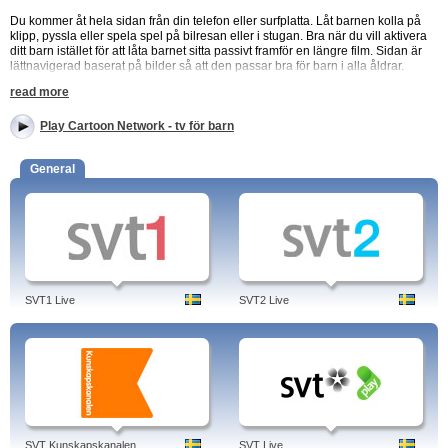
Du kommer åt hela sidan från din telefon eller surfplatta. Låt barnen kolla på
klipp, pyssla eller spela spel på bilresan eller i stugan. Bra när du vill aktivera
ditt barn istället för att låta barnet sitta passivt framför en längre film. Sidan är
lättnavigerad baserat på bilder så att den passar bra för barn i alla åldrar.
read more
Tv- kanalen Cartoon Network
Barnkanalen är ägd av Time Warner och det är på grund av detta som de har
Play Cartoon Network - tv för barn
rättigheterna till klassiska serier som Batman, Scooby doo och Rosa Pantern.
De har sänt i Sverige sedan 1993 och är idag en av Sveriges absolut största
General
barnkanaler. Barnprogram från Cartoon Network i din mobil.
Kanalen är mycket populär bland ungdomar. Bli först med att se vad som
händer härnäst i dina favoritserier med gratis videoklipp på nätet från alla
toppserier.
Programmen: Hot Wheels, Ninjago, Star Wars, ed, edd eddy, REX, Ben
Omniverse, Scooby Doo, Leone.
SVT1 Live
SVT2 Live
Tags: cartoon network, play, game, wiki, serier, cartoon network/hobbit, ben 10,
spel, cartoon network games, program, arabic, tablå, shows, china, film,
cartoon network, sverige, svenska.
SVT Kunskapskanalen
SVT Live