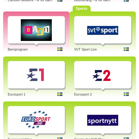
Cartoon Network - tv för barn
Boomerang - tv för barn
Sports
Barnprogram
SVT Sport Live
Eurosport 1
Eurosport 2