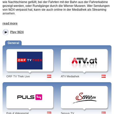
wie Nachtschiene gefüllt, bei der Fahrten mit der Bahn aus der Fahrerkabine
gezeigt werden, oder Rundgänge durch die Wiener Museen. Wer Sendungen
von W24 verpasst hat, kann sie auch online in der Mediathek als Streaming
ansehen.
read more
Sehen Sie sich die regionalen Nachrichten an. 13:05 Uhr auf W24: 'Mein Wien'
das neue Magazin - Trends, Vergleichstests, Hintergründe.
Play W24
Tags: W24, jobs, programm, kontakt, team, produktion, mehr vom leben,
empfangen, hütteldorf, jetzt poschts, wien, wachsjacken, berlin, studio, welche
General
größe, nachtschiene, W24.
ORF TV Thek Live
ATV Mediathek
Puls 4 Videoportal
Servus TV