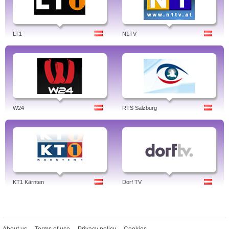
LT1
N1TV
W24
RTS Salzburg
KT1 Kärnten
Dorf TV