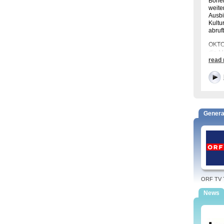
Bohem
weite
Ausbi
Kultu
abruf
OKTO 
die M
read
Frank
plans
Genera
ORF TV T
News