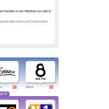
nen Kanälen in der Oktothek von okto.tv
ngagierte Menschen und Communities
eren. Programme: Wie Geht Das?, Dr
tudio Elektra. Tags: okto tv, lnb,
TV
OKTO
al TV