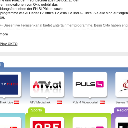
e und Platz der Freundschaft aus Rostock. Zu den
ren Innovationen von Okto gehört das
ldungsfernsehen der FH St.Pölten, sowie
rprogramme wie Al Hadaf TV, Africa TV, Asia TV und A-Turca. Sie alle sind auf eige
bar.
- Dieser live Fernsehkanal bietet Entertainmentprogramme. Beim Okto haben e
öglichkeit, ihre Themen und Anliegen selbstbestimmt im Fernsehen zu kommunizi
 more
 von Stein, Democracy Now!, Klappe, Faulein Rachel, Sport in Wien, Art in the City, S
chis, plantschis, xl, plantschi, samsung, acht, galaxy
Play OKTO
l
hek Live
ATV Mediathek
Puls 4 Videoportal
Servus 
Sports
Region