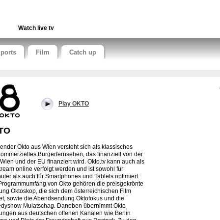
Watch live tv
ports
Film
Catch up
Play OKTO
TO
ender Okto aus Wien versteht sich als klassisches
kommerzielles Bürgerfernsehen, das finanziell von der
 Wien und der EU finanziert wird. Okto.tv kann auch als
tream online verfolgt werden und ist sowohl für
ter als auch für Smartphones und Tablets optimiert.
rogrammumfang von Okto gehören die preisgekrönte
ng Oktoskop, die sich dem österreichischen Film
t, sowie die Abendsendung Oktofokus und die
dyshow Mulatschag. Daneben übernimmt Okto
ngen aus deutschen offenen Kanälen wie Berlin