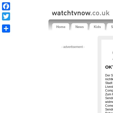
Facebook
Twitter
Home
News
Kids
S
Share
- advertisement -
OK
Der S
nicht
Stadt
Lives
Compu
Zum P
Sendu
widme
Come
Sendu