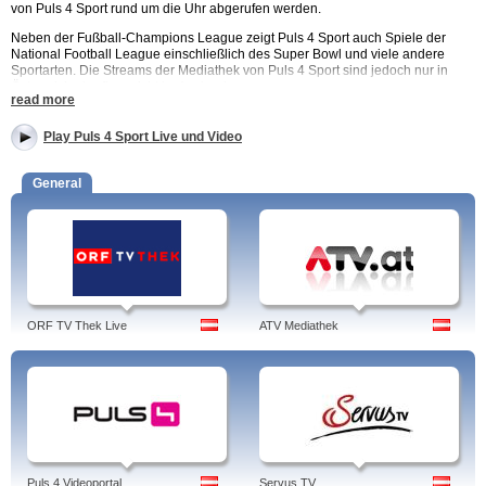
von Puls 4 Sport rund um die Uhr abgerufen werden.
Neben der Fußball-Champions League zeigt Puls 4 Sport auch Spiele der
National Football League einschließlich des Super Bowl und viele andere
Sportarten. Die Streams der Mediathek von Puls 4 Sport sind jedoch nur in
Österreich abrufbar, nicht im Ausland.
read more
Play Puls 4 Sport Live und Video
Champions League. Zusammenfassungen und Interviews auf puls4 ansehen.
Die letzten Sportübertragungen und Sportvideos. PULS 4 SPORT bietet dir die
Spiele der UEFA Champions League online im Livestream und sämtliche
General
News und Daten zur Fussball Königklasse.
Tags: Puls 4 Sport, live, sportmoderator, sport moderatorin, sportreporter,
gewinnspiel, email, facebook, app, sportstudio, studio, legenden spenden, puls
4 programm, stream, frequenz, nfl, hd, fotos, topmodel, in deutschland, sport,
Puls 4 Sport.
ORF TV Thek Live
ATV Mediathek
Puls 4 Videoportal
Servus TV