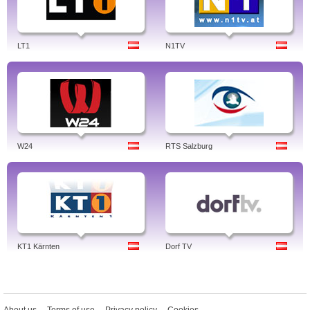
LT1
N1TV
W24
RTS Salzburg
KT1 Kärnten
Dorf TV