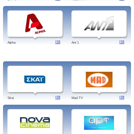
Alpha
Ant 1
Skai
Mad TV