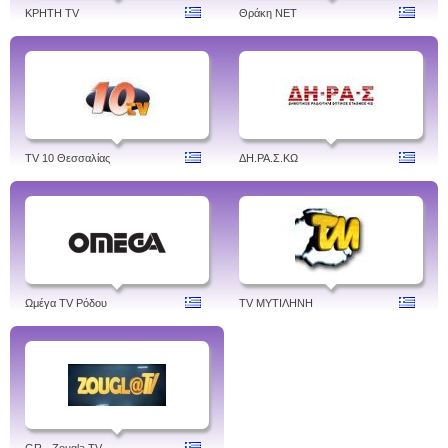
ΚΡΗΤΗ TV
Θράκη NET
TV 10 Θεσσαλίας
ΔH.ΡΑ.Σ.ΚΩ
Ωμέγα TV Ρόδου
TV ΜΥΤΙΛΗΝΗ