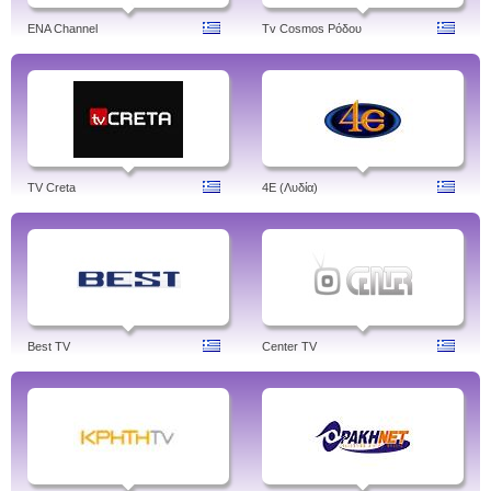
ENA Channel
Tv Cosmos Ρόδου
TV Creta
4Ε (Λυδία)
Best TV
Center TV