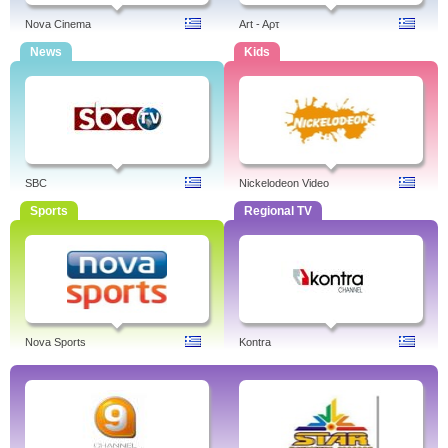
Nova Cinema
Art - Aρτ
News
Kids
SBC
Nickelodeon Video
Sports
Regional TV
Nova Sports
Kontra