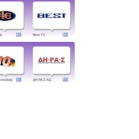
α)
Best TV
εσσαλίας
ΔH.ΡΑ.Σ.ΚΩ