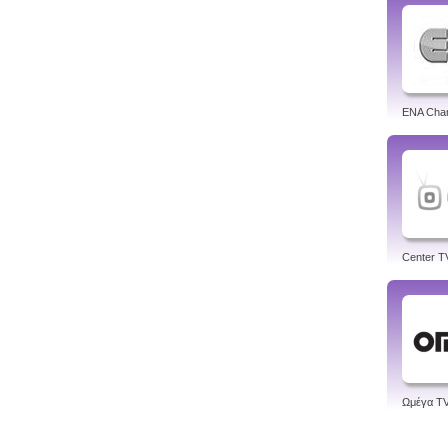
ENA Cha
Center T
Ωμέγα T