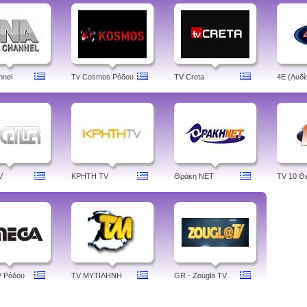
nnel
Tv Cosmos Ρόδου
TV Creta
4Ε (Λυδί
V
ΚΡΗΤΗ TV
Θράκη NET
TV 10 Θ
V Ρόδου
TV ΜΥΤΙΛΗΝΗ
GR - Zougla TV