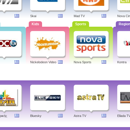
Skai
Mad TV
Nova Ci
Kids
Sports
Region
Nickelodeon Video
Nova Sports
Kontra
ρικής
Bluesky
Astra TV
Ellada T