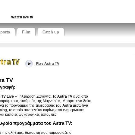
Watch live tv
ports
Film
Catch up
Play Astra TV
ra TV
ιγραφή:
 TV Live
– Τηλεοραση Ζωναντα. Το
Astra TV
είναι από
κορυφαιους σταθμούς της Μαγνησίας. Μπορείτε να δείτε
νά το πρόγραμμα της τηλεόρασης του
Astra
μέσω live
ming, το οποίο αποτελείται κυρίως από ενημερωτικές
και κάποιες ψυχαγωγικές εκπομπές.
υφαία προγράμματα του Astra TV:
 της αλήθειας: Εκπομπή που παρουσιάζει ο