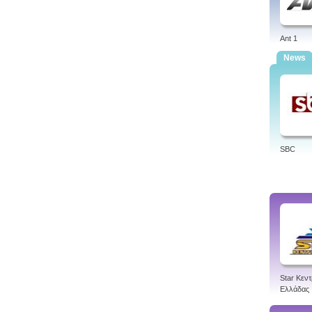
Ant 1
News
SBC
Star Κεντ
Ελλάδας