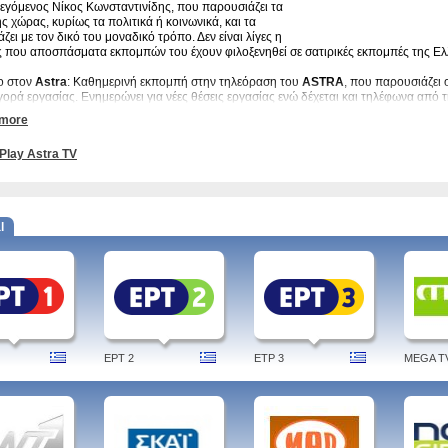
εγόμενος Νίκος Κωνσταντινίδης, που παρουσιάζει τα
ης χώρας, κυρίως τα πολιτικά ή κοινωνικά, και τα
άζει με τον δικό του μοναδικό τρόπο. Δεν είναι λίγες η
 που αποσπάσματα εκπομπών του έχουν φιλοξενηθεί σε σατιρικές εκπομπές της Ε
ο στον
Astra
: Καθημερινή εκπομπή στην τηλεόραση του
ASTRA
, που παρουσιάζει 
γορά εργασίας. Ενημερώνει για νέες θέσεις εργασίας ενώ δέχεται και τηλέφωνα από 
για επαγγελματική αποκατάσταση
 more
ή Ατζέντα: Καθημερινή πρωινή ενημερωτική εκπομπή που εξετάζει και ενημερώνει γι
Play Astra TV
σίας μέσα από την τηλεόραση του
Astra
. Παρουσιάζουν η Ειρήνη Θεοδωροπούλου
α προγράμματα του Astra TV:
l
ο Ειδήσεων, Αγάπη Τηλεοπτική, Black&White, Παράθυρο στη Θεσσαλία, Dolce Vita, As
ρίων, Travel Guide, Θεσσαλική Γή, Εδέσματα της Στέλλας, Κίτρινος Τύπος, Μύθος 
α και Ρήξη, Ελληνιστί, Θεσσαλική Γη
 astra tv, live, ειδήσεις, volos, αγαπη τηλεοπτικη, programma, youtube, black and 
EPT 2
ETP 3
MEGA T