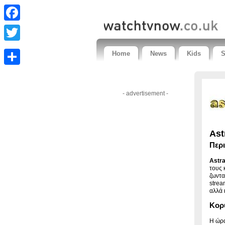
Facebook
Twitter
Home
News
Kids
S
Share
- advertisement -
Ast
Περ
Astra
τους 
ζωντα
strea
αλλά 
Κορ
Η ώρα