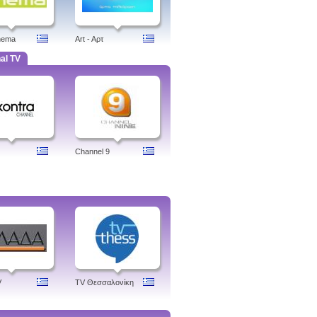
nema
Art - Aρτ
al TV
Channel 9
V
TV Θεσσαλονίκη