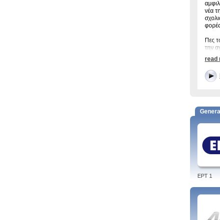
αμφιλ
νέα τ
σχολι
φορές
Πες τ
την α
τους 
read
Πρωιν
Μαγνη
Άλλ
Genera
Δελτί
Μυστη
Κόντρ
Tags:
EPT 1