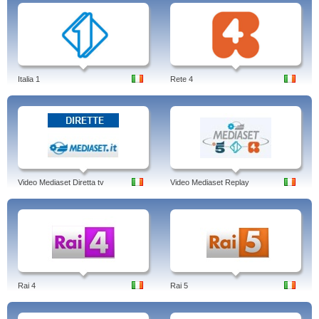
carlo magno, fascismo, canale
Rai storia è un canale italiano tematico e gratuito edito da RAI
Radiotelevisione Italiana e curato da Rai Educational. In precedenza era
chiamato Rai Edu 2, e prima ancora Rai Edu Lab 2. Il canale si occupa della
divulgazione scientificaa, e dal 2009, i temi principali trattati riguardano la
storia, la letteratura, la filosofia, l'arte.
Italia 1
Rete 4
Author: Jens Borghardt
Linked-in
Video Mediaset Diretta tv
Video Mediaset Replay
Rai 4
Rai 5