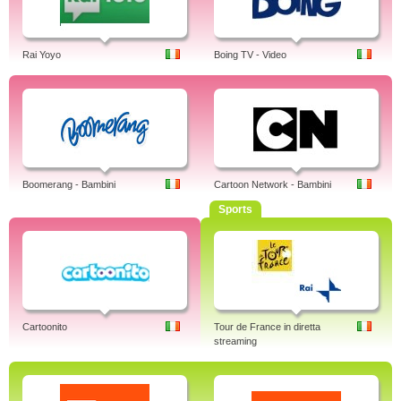
Rai Yoyo
Boing TV - Video
Boomerang - Bambini
Cartoon Network - Bambini
Sports
Cartoonito
Tour de France in diretta
streaming