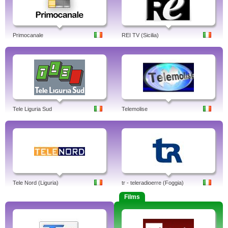
Primocanale
REI TV (Sicilia)
Tele Liguria Sud
Telemolise
Tele Nord (Liguria)
tr - teleradioerre (Foggia)
Films