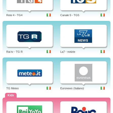
Rete 4 - TG4
Canale 5 - TG5
Rai tv - TG R
La7 - notizie
TG Meteo
Euronews (Italiano)
Kids