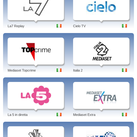
La7 Replay
Cielo TV
Mediaset Topcrime
Italia 2
La 5 in diretta
Mediaset Extra