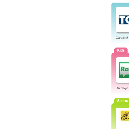
Canale 5
Kids
Rai Yoyo
Sports