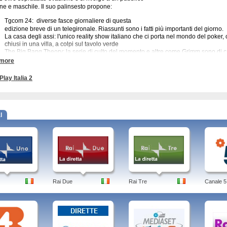
ne e maschile. Il suo palinsesto propone:
Tgcom 24: diverse fasce giornaliere di questa
edizione breve di un telegironale. Riassunti sono i fatti più importanti del giorno.
La casa degli assi: l'unico reality show italiano che ci porta nel mondo del poker,
chiusi in una villa, a colpi sul tavolo verde
The Big Bang Theory: la serie di culto del momento e altre come Grimm sono di ca
Detective Conan: con I Griffin e American Dad incolla davanti al teleschermo il p
 more
Superbike: le prove e talvolta alcune gare della SBK vanno in onda su questa rete i
Film: anche il cinema è decisamente di taglio maschile, spesso infatti vengono trasm
Play Italia 2
a 2, tutto per i teenager
 2 è sicuramente un canale maschile, grazie ai motori, alle serie tv e soprattutto ai ca
l
iche care ai teenager. L'informazione è rada, per questo si può definire Italia 2 co
alista.
Connettiti
e potrai vedere in diretta streaming gratuita tutto il meglio di Italia 
tive Conan o le emozioni della SBK, non perderti la programmazione di Italia 2!
italia 2, italia 2006, programmazione, streaming, canale, tv, rosa, stasera, italia 200
Rai Due
Rai Tre
Canale 5