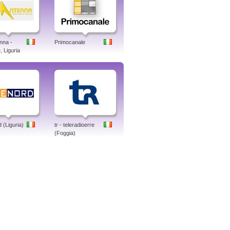
nna -
Primocanale
 Liguria
 (Liguria)
tr - teleradioerre
(Foggia)