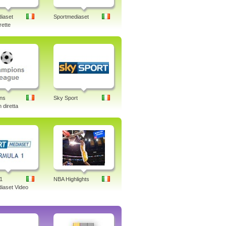
iaset
Sportmediaset
rette
ns
Sky Sport
 diretta
1
NBA Highlights
iaset Video