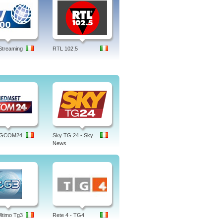
Streaming
RTL 102,5
 TGCOM24
Sky TG 24 - Sky
News
Ultimo Tg3
Rete 4 - TG4