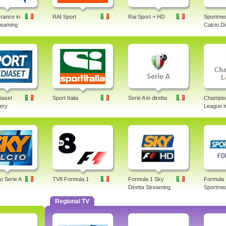
rance in
RAI Sport
Rai Sport + HD
Sportmed
treaming
Calcio Di
iaset
Sport Italia
Serie A in diretta
Champio
lery
League in
o Serie A
TV8 Formula 1
Formula 1 Sky
Formula 
Diretta Streaming
Sportmed
Regional TV