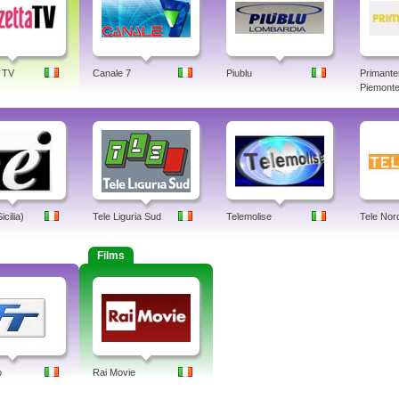
 TV
Canale 7
Piublu
Primante
Piemonte,
cilia)
Tele Liguria Sud
Telemolise
Tele Nord
Films
o
Rai Movie