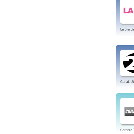
La 5 in di
Canale 2
Corriere