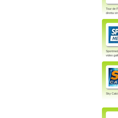
Tour de F
diretta s
Sportmed
video gal
Sky Calci