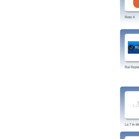
Rete 4
Rai Repl
La 7 in di