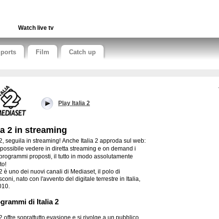
Watch live tv
ports
Film
Catch up
Play Italia 2
lia 2 in streaming
 2, seguila in streaming!
Anche Italia 2 approda sul web:
 possibile vedere in diretta streaming e on demand i
 programmi proposti, il tutto in modo assolutamente
to!
 2 è uno dei nuovi canali di Mediaset, il polo di
coni, nato con l'avvento del digitale terrestre in Italia,
010.
ogrammi di Italia 2
 2 offre soprattutto evasione e si rivolge a un pubblico