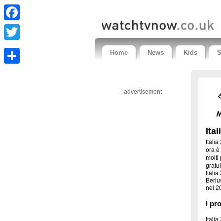
Facebook
Twitter
Home
News
Kids
S
Share
- advertisement -
Ita
Italia
ora è
molti
gratui
Italia
Berlus
nel 2
I pr
Italia