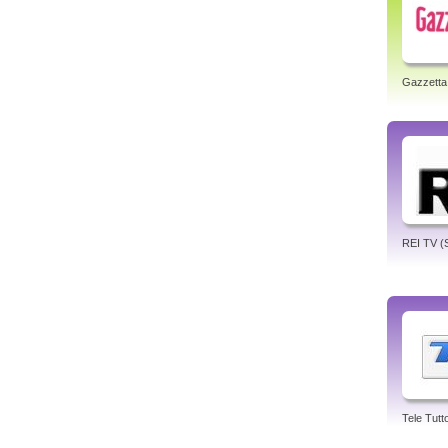
Gazzetta
REI TV (Si
Tele Tutt