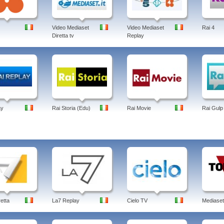
Video Mediaset
Video Mediaset
Rai 4
Diretta tv
Replay
ay
Rai Storia (Edu)
Rai Movie
Rai Gulp
retta
La7 Replay
Cielo TV
Mediaset