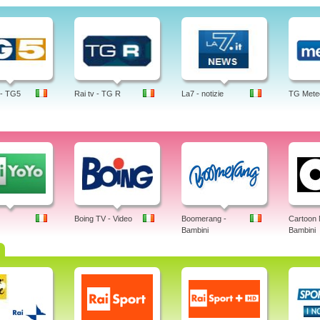
 - TG5
Rai tv - TG R
La7 - notizie
TG Mete
Boing TV - Video
Boomerang -
Cartoon 
Bambini
Bambini