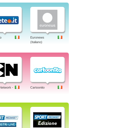
o
Euronews
(Italiano)
Network -
Cartoonito