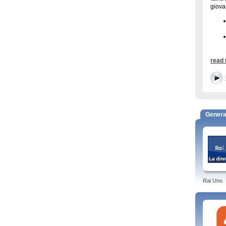
giova
read
Itali
Italia
Genera
temat
gener
Detec
Tags: 
Rai Uno