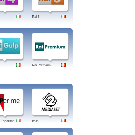
Rai 5
Rai Premium
 Topcrime
Italia 2