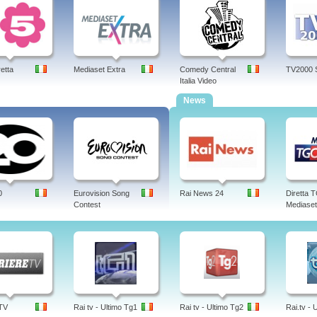
retta
Mediaset Extra
Comedy Central
TV2000 
Italia Video
News
0
Eurovision Song
Rai News 24
Diretta
Contest
Mediaset
 TV
Rai tv - Ultimo Tg1
Rai tv - Ultimo Tg2
Rai.tv - 