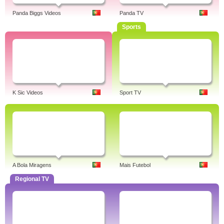
Panda Biggs Videos
Panda TV
Sports
K Sic Videos
Sport TV
A Bola Miragens
Mais Futebol
Regional TV