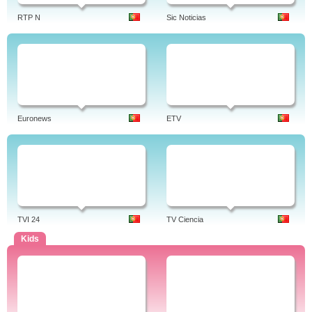
RTP N
Sic Noticias
Euronews
ETV
TVI 24
TV Ciencia
Kids