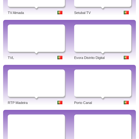
TV Almada
Setubal TV
TVL
Evora Distrito Digital
RTP Madeira
Porto Canal